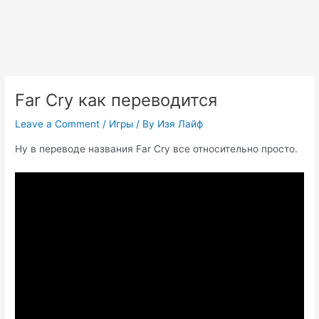
Far Cry как переводится
Leave a Comment
/
Игры
/ By
Изя Лайф
Ну в переводе названия Far Cry все относительно просто.