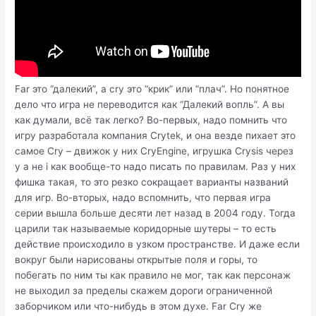
Far это “далекий”, а cry это “крик” или “плач”. Но понятное
дело что игра не переводится как “Далекий вопль”. А вы
как думали, всё так легко? Во-первых, надо помнить что
игру разработала компания Crytek, и она везде пихает это
самое Cry – движок у них CryEngine, игрушка Crysis через
y а не i как вообще-то надо писать по правилам. Раз у них
фишка такая, то это резко сокращает варианты названий
для игр. Во-вторых, надо вспомнить, что первая игра
серии вышла больше десяти лет назад в 2004 году. Тогда
царили так называемые коридорные шутеры – то есть
действие происходило в узком пространстве. И даже если
вокруг были нарисованы открытые поля и горы, то
побегать по ним ты как правило не мог, так как персонаж
не выходил за пределы скажем дороги ограниченной
заборчиком или что-нибудь в этом духе. Far Cry же