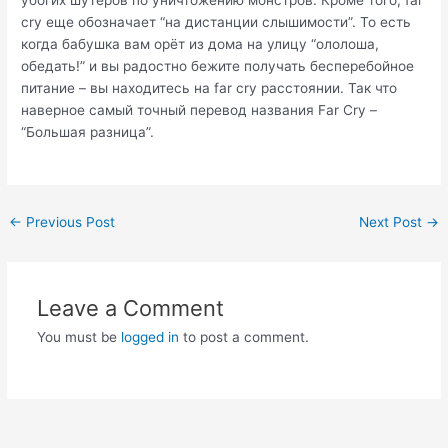
убогих шутеров по уничтожению монстров. Кроме того, far
cry еще обозначает “на дистанции слышимости”. То есть
когда бабушка вам орёт из дома на улицу “ололоша,
обедать!” и вы радостно бежите получать бесперебойное
питание – вы находитесь на far cry расстоянии. Так что
наверное самый точный перевод названия Far Cry –
“Большая разница”.
Post
←
Previous Post
Next Post
→
navigation
Leave a Comment
You must be
logged in
to post a comment.