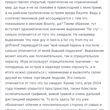
предоставлял открытый, практически не ограниченный
мир, да еще и не на помойке в преисподней с монстрами,
а на райском тропическом острове вроде Баунти. Ведь у
соотечественников рай ассоциируется с тем что
показывали в рекламе Bounty, да? Таким образом, тут
вступает идиоматическое значение выражения “far cry” –
сильно отличается от того что ожидали. Ну например
выражение “my new guy in bed is a far cry from my ex
girlfriend” переводится как “мой новый парень в постели
сильно отличается от моей бывшей подружки”. Выражение
может носить как положительную, так и отрицательную
окраску. Игра использует отрицательное значение – ты
попадаешь на остров в надежде клево отдохнуть, а в
итоге нужно сражаться с наемниками и вызволять своих
друзей из плена торговцев людьми. Это сильно
отличается от того что ты ожидал. Кроме того, игра 2004
года помимо открытого пространства, также блистала
ослепительной графикой, живой травой и очень дальней
дистанцией видимости. То есть здесь far cry уже
обозначает отличие в положительную сторону от сирых и