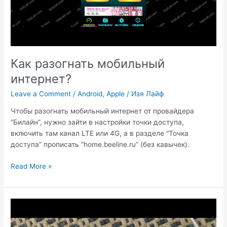
Как разогнать мобильный
интернет?
Leave a Comment
/
Android
,
Apple
/
Изя Лайф
Чтобы разогнать мобильный интернет от провайдера
“Билайн”, нужно зайти в настройки точки доступа,
включить там канал LTE или 4G, а в разделе “Точка
доступа” прописать “home.beeline.ru” (без кавычек).
Как
Read More »
разогнать
мобильный
интернет?