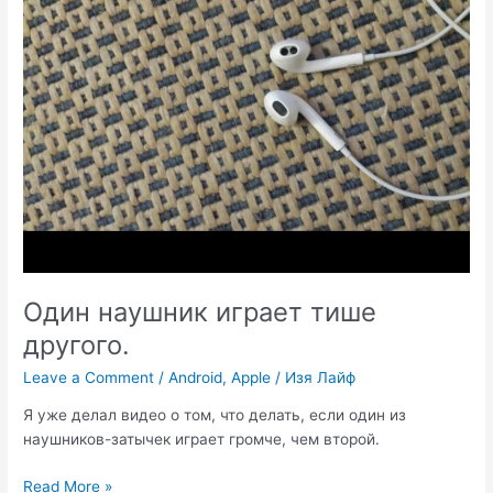
Один наушник играет тише
другого.
Leave a Comment
/
Android
,
Apple
/
Изя Лайф
Я уже делал видео о том, что делать, если один из
наушников-затычек играет громче, чем второй.
Один
Read More »