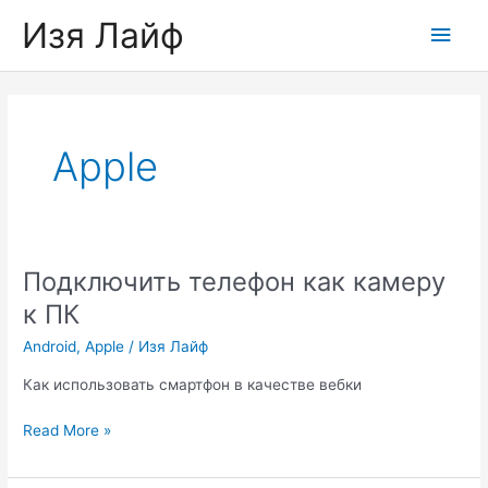
Skip
Изя Лайф
Main
to
content
Men
Apple
Подключить телефон как камеру
к ПК
Android
,
Apple
/
Изя Лайф
Как использовать смартфон в качестве вебки
Подключить
Read More »
телефон
как