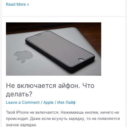
iTunes.
Read More »
Oшибка
0xc0000142
в
Windows.
Не включается айфон. Что
делать?
Leave a Comment
/
Apple
/
Изя Лайф
Твой iPhone не включается. Нажимаешь кнопки, ничего не
происходит. Даже если всунуть зарядку, то не появляется
значок зарядки.