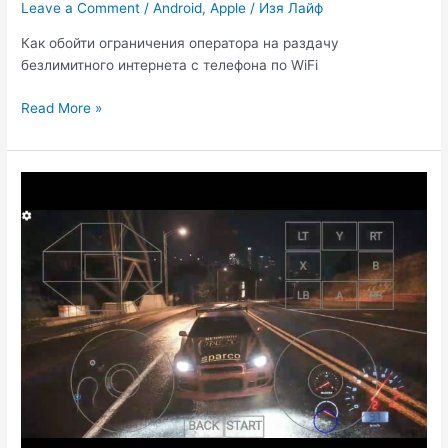
Leave a Comment
/
Android
,
Apple
/
Изя Лайф
Как обойти ограничения оператора на раздачу
безлимитного интернета с телефона по WiFi
Как
Read More »
бесплатно
раздавать
интернет
с
телефона?