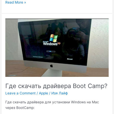
Hackintosh
Read More »
Legacy
UEFI
MBR
GPT.
Где скачать драйвера Boot Camp?
Leave a Comment
/
Apple
/
Изя Лайф
Где скачать драйвера для установки Windows на Mac
через BootCamp: