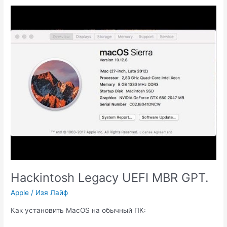
камеру
к
ПК
Hackintosh Legacy UEFI MBR GPT.
Apple
/
Изя Лайф
Как установить MacOS на обычный ПК: