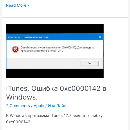
Где
Read More »
скачать
драйвера
Boot
Camp?
iTunes. Oшибка 0xc0000142 в
Windows.
2 Comments
/
Apple
/
Изя Лайф
В Windows программа iTunes 12.7 выдает ошибку
0xc0000142