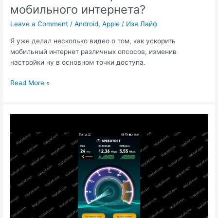
мобильного интернета?
Leave a Comment
/
Android
,
Apple
/
Изя Лайф
Я уже делал несколько видео о том, как ускорить
мобильный интернет различных опсосов, изменив
настройки ну в основном точки доступа.
Как
Read More »
повысить
скорость
мобильного
интернета?