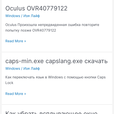
языка
Oculus OVR40779122
Caps
Windows
/
Изя Лайф
Lock
Oculus Произошла непредвиденная ошибка повторите
попытку позже OVR40779122
Oculus
Read More »
OVR40779122
caps-min.exe capslang.exe скачать
Windows
/
Изя Лайф
Как переключать язык в Windows с помощью кнопки Caps
Lock
caps-
Read More »
min.exe
capslang.exe
скачать
Как убрать всплывающее окно