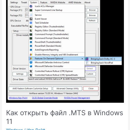
невозможен
Код
10
решение
Как открыть файл .MTS в Windows
11