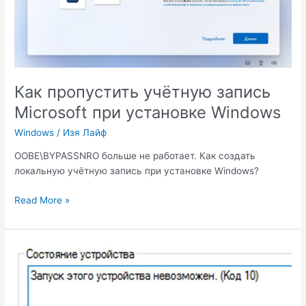
Как пропустить учётную запись
Microsoft при установке Windows
Windows
/
Изя Лайф
OOBE\BYPASSNRO больше не работает. Как создать
локальную учётную запись при установке Windows?
Как
Read More »
пропустить
учётную
запись
Microsoft
при
установке
Windows