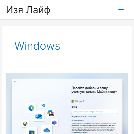
Skip
Изя Лайф
Main
to
content
Men
Windows