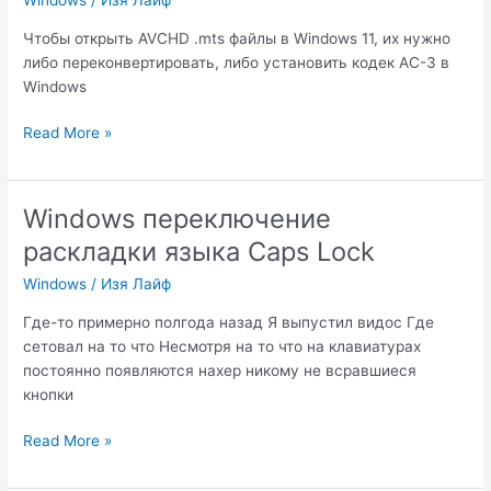
Windows
/
Изя Лайф
Чтобы открыть AVCHD .mts файлы в Windows 11, их нужно
либо переконвертировать, либо установить кодек AC-3 в
Windows
Как
Read More »
открыть
файл
.MTS
Windows переключение
в
раскладки языка Caps Lock
Windows
11
Windows
/
Изя Лайф
Где-то примерно полгода назад Я выпустил видос Где
сетовал на то что Несмотря на то что на клавиатурах
постоянно появляются нахер никому не всравшиеся
кнопки
Windows
Read More »
переключение
раскладки