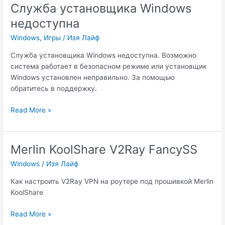
Пуск
Служба установщика Windows
Windows
недоступна
Windows
,
Игры
/
Изя Лайф
Служба установщика Windows недоступна. Возможно
система работает в безопасном режиме или установщик
Windows установлен неправильно. За помощью
обратитесь в поддержку.
Служба
Read More »
установщика
Windows
недоступна
Merlin KoolShare V2Ray FancySS
Windows
/
Изя Лайф
Как настроить V2Ray VPN на роутере под прошивкой Merlin
KoolShare
Merlin
Read More »
KoolShare