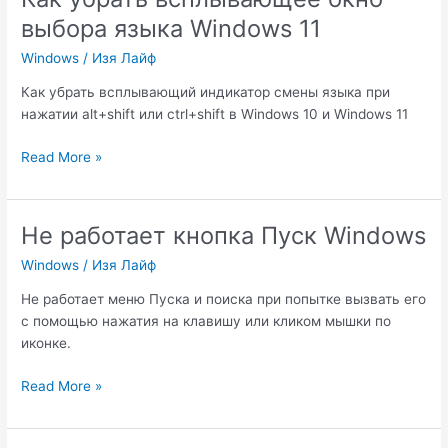
выбора языка Windows 11
Windows
/
Изя Лайф
Как убрать всплывающий индикатор смены языка при
нажатии alt+shift или ctrl+shift в Windows 10 и Windows 11
Как
Read More »
убрать
всплывающее
окно
Не работает кнопка Пуск Windows
выбора
Windows
/
Изя Лайф
языка
Windows
Не работает меню Пуска и поиска при попытке вызвать его
11
с помощью нажатия на клавишу или кликом мышки по
иконке.
Не
Read More »
работает
кнопка