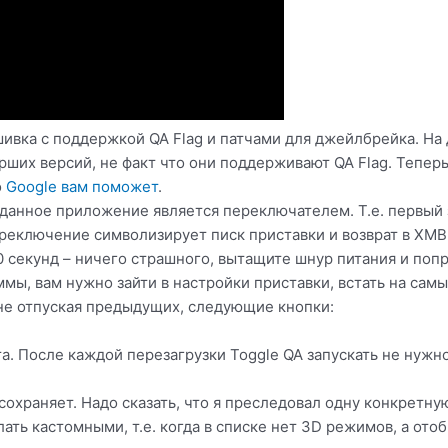
ивка с поддержкой QA Flag и патчами для джейлбрейка. На
ших версий, не факт что они поддерживают QA Flag. Теперь 
о
Google вам поможет
.
о данное приложение является переключателем. Т.е. первый 
реключение символизирует писк приставки и возврат в XMB
 секунд – ничего страшного, вытащите шнур питания и попр
ы, вам нужно зайти в настройки приставки, встать на самы
, не отпуская предыдущих, следующие кнопки:
а. После каждой перезагрузки Toggle QA запускать не нужно
сохраняет. Надо сказать, что я преследовал одну конкретну
лать кастомными, т.е. когда в списке нет 3D режимов, а от