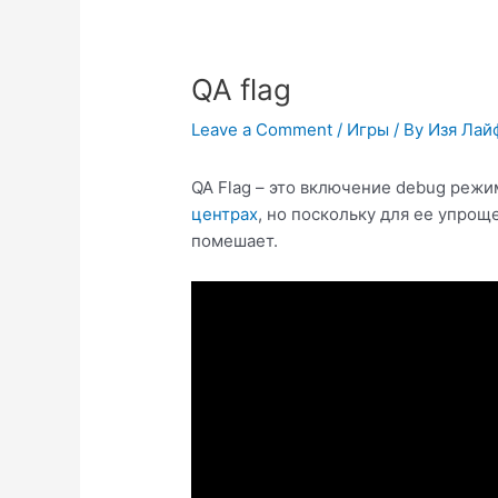
QA flag
Leave a Comment
/
Игры
/ By
Изя Лай
QA Flag – это включение debug режи
центрах
, но поскольку для ее упро
помешает.