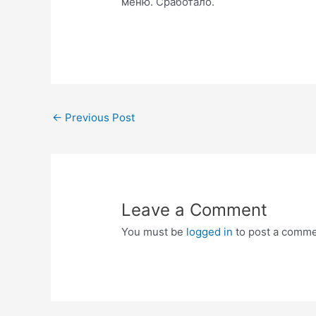
меню. Сработало.
Post
←
Previous Post
navigation
Leave a Comment
You must be
logged in
to post a comme