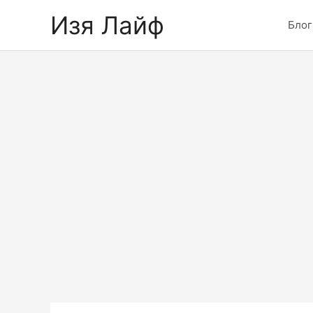
Skip
Изя Лайф
to
Блог
content