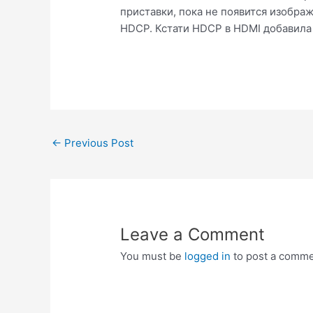
приставки, пока не появится изобра
HDCP. Кстати HDCP в HDMI добавила I
Post
←
Previous Post
navigation
Leave a Comment
You must be
logged in
to post a comme