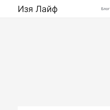
Skip
Изя Лайф
to
Блог
content