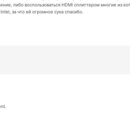
жение, либо воспользоваться HDMI сплиттером многие из ко
ntel, за что ей огромное сука спасибо.
nt.