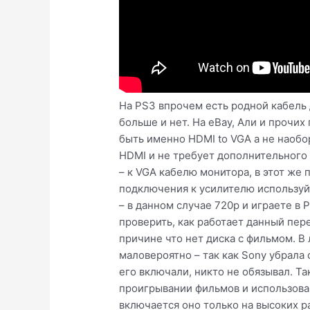
На PS3 впрочем есть родной кабель 
больше и нет. На eBay, Али и прочи
быть именно HDMI to VGA а не наобо
HDMI и не требует дополнительного 
– к VGA кабелю монитора, в этот же 
подключения к усилителю используй
– в данном случае 720p и играете в 
проверить, как работает данный пере
причине что нет диска с фильмом. В
маловероятно – так как Sony убрала
его включали, никто не обязывал. Та
проигрывании фильмов и использован
включается оно только на высоких 