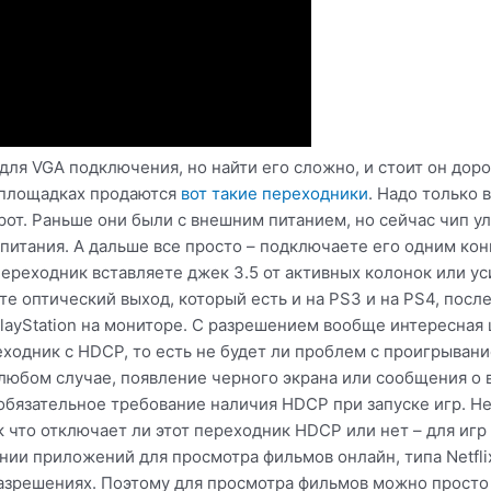
для VGA подключения, но найти его сложно, и стоит он доро
х площадках продаются
вот такие переходники
. Надо только
рот. Раньше они были с внешним питанием, но сейчас чип у
питания. А дальше все просто – подключаете его одним конц
переходник вставляете джек 3.5 от активных колонок или ус
те оптический выход, который есть и на PS3 и на PS4, пос
PlayStation на мониторе. С разрешением вообще интересная 
ходник с HDCP, то есть не будет ли проблем с проигрывание
 любом случае, появление черного экрана или сообщения о
 обязательное требование наличия HDCP при запуске игр. Н
к что отключает ли этот переходник HDCP или нет – для игр
ии приложений для просмотра фильмов онлайн, типа Netfli
разрешениях. Поэтому для просмотра фильмов можно просто