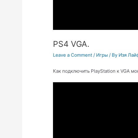
PS4 VGA.
Leave a Comment
/
Игры
/ By
Изя Лай
Как подключить PlayStation к VGA мо