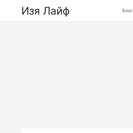
Skip
Изя Лайф
to
Блог
content