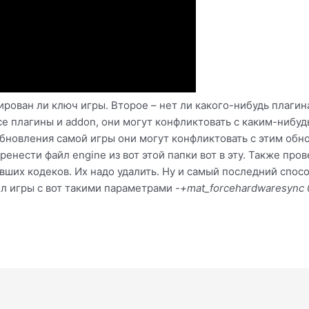
ирован ли ключ игры. Второе – нет ли какого-нибудь плагин
е плагины и addon, они могут конфликтовать с каким-нибудь
обновления самой игры они могут конфликтовать с этим обн
енести файл engine из вот этой папки вот в эту. Также пров
вших кодеков. Их надо удалить. Ну и самый последний спосо
йл игры с вот такими параметрами
-+mat_forcehardwaresync 0 