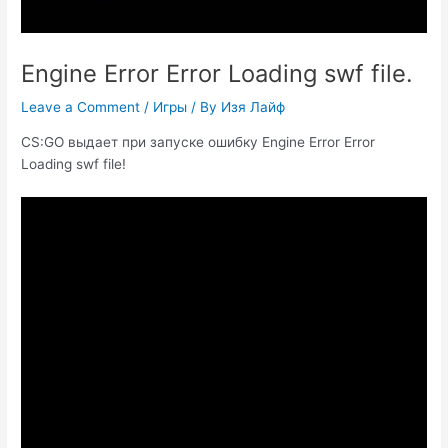
Engine Error Error Loading swf file.
Leave a Comment
/
Игры
/ By
Изя Лайф
CS:GO выдает при запуске ошибку Engine Error Error
Loading swf file!