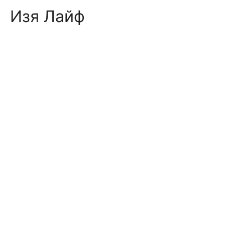
Skip
Изя Лайф
to
content