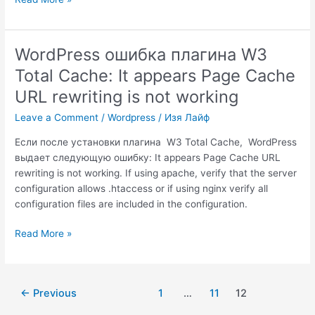
поиск
Google
в
WordPress ошибка плагина W3
навигационное
Total Cache: It appears Page Cache
(основное)
меню
URL rewriting is not working
WordPress
Leave a Comment
/
Wordpress
/
Изя Лайф
Если после установки плагина W3 Total Cache, WordPress
выдает следующую ошибку: It appears Page Cache URL
rewriting is not working. If using apache, verify that the server
configuration allows .htaccess or if using nginx verify all
configuration files are included in the configuration.
WordPress
Read More »
ошибка
плагина
W3
Post
←
Previous
1
…
11
12
Total
pagination
Cache: