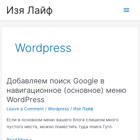
Skip
Изя Лайф
Main
to
content
Men
Wordpress
Добавляем поиск Google в
навигационное (основное) меню
WordPress
Leave a Comment
/
Wordpress
/
Изя Лайф
Если в основном меню вашего блога слишком много
пустого места, можно поместить туда поиск Гугл.
Добавляем
Read More »