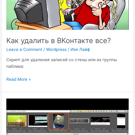
Как удалить в ВКонтакте все?
Leave a Comment
/
Wordpress
/
Изя Лайф
Скрипт для удаления записей со стены или из группы
паблика:
Как
Read More »
удалить
в
ВКонтакте
все?