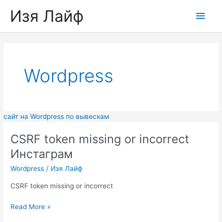
Skip
Изя Лайф
Main
to
content
Men
Wordpress
сайт на Wordpress по вывескам
CSRF token missing or incorrect
Инстаграм
Wordpress
/
Изя Лайф
CSRF token missing or incorrect
CSRF
Read More »
token