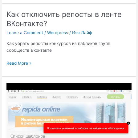
тёмную
тему
Как отключить репосты в ленте
Youtube?
ВКонтакте?
Leave a Comment
/
Wordpress
/
Изя Лайф
Как убрать репосты конкурсов из пабликов групп
сообществ Вконтакте
Как
Read More »
отключить
репосты
в
ленте
ВКонтакте?