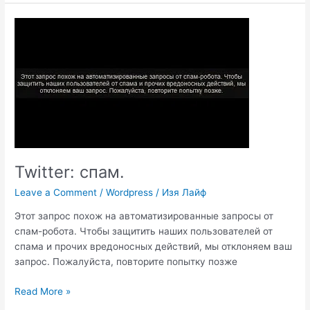
не
соответствует
адресу.
Twitter: спам.
Leave a Comment
/
Wordpress
/
Изя Лайф
Этот запрос похож на автоматизированные запросы от
спам-робота. Чтобы защитить наших пользователей от
спама и прочих вредоносных действий, мы отклоняем ваш
запрос. Пожалуйста, повторите попытку позже
Twitter:
Read More »
спам.