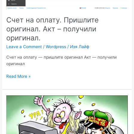
Счет на оплату. Пришлите
оригинал. Акт – получили
оригинал.
Leave a Comment
/
Wordpress
/
Изя Лайф
Счет на оплату — пришлите оригинал Акт — получили
оригинал
Счет
Read More »
на
оплату.
Пришлите
оригинал.
Акт
–
получили
оригинал.