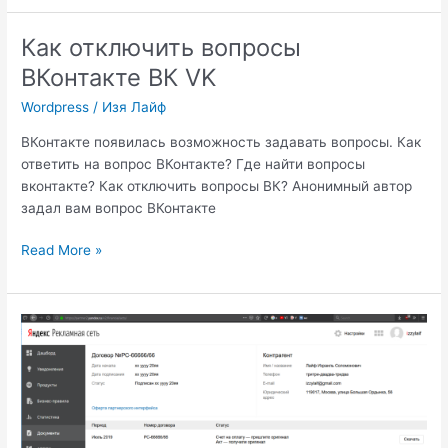
missing
or
Как отключить вопросы
incorrect
ВКонтакте ВК VK
Инстаграм
Wordpress
/
Изя Лайф
ВКонтакте появилась возможность задавать вопросы. Как
ответить на вопрос ВКонтакте? Где найти вопросы
вконтакте? Как отключить вопросы ВК? Анонимный автор
задал вам вопрос ВКонтакте
Как
Read More »
отключить
вопросы
ВКонтакте
ВК
VK