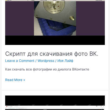
Скрипт для скачивания фото ВК.
Leave a Comment
/
Wordpress
/
Изя Лайф
Как скачать все фотографии из диалога ВКонтакте
Скрипт
Read More »
для
скачивания
фото
ВК.