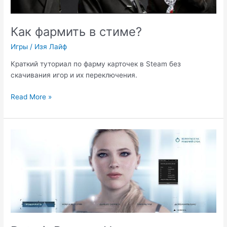
Как фармить в стиме?
Игры
/
Изя Лайф
Краткий туториал по фарму карточек в Steam без
скачивания игор и их переключения.
Как
Read More »
фармить
в
стиме?