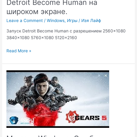
Detroit Become Human на
широком экране.
Leave a Comment
/
Windows
,
Игры
/
Изя Лайф
Запуск Detroit Become Human с разрешением 2560×1080
3840×1080 5760×1080 5120×2160
Detroit
Read More »
Become
Human
на
широком
экране.