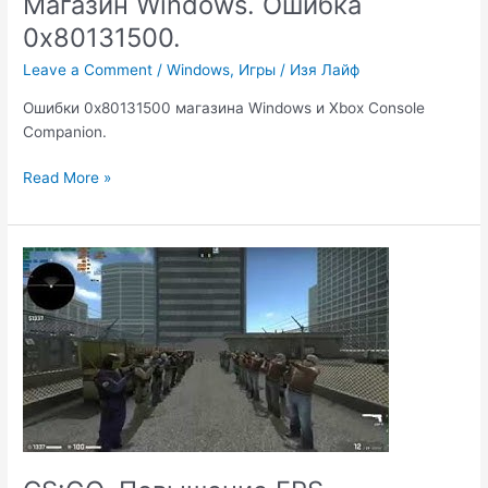
Магазин Windows. Ошибка
0x80131500.
Leave a Comment
/
Windows
,
Игры
/
Изя Лайф
Ошибки 0x80131500 магазина Windows и Xbox Console
Companion.
Магазин
Read More »
Windows.
Ошибка
0x80131500.