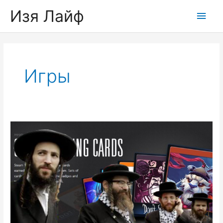
Skip
Изя Лайф
Main
to
content
Men
Игры