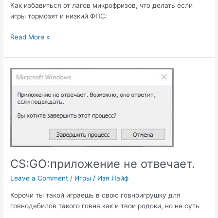
Как избавиться от лагов микрофризов, что делать если
игры тормозят и низкий ФПС:
Как
Read More »
повысить
FPS
в
играх?
CS:GO:приложение не отвечает.
Leave a Comment
/
Игры
/
Изя Лайф
Корочи ты такой играешь в свою говноигрушку для
говнодебилов такого говна как и твои родоки, но не суть