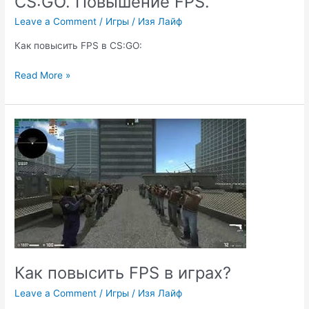
CS:GO. Повышение FPS.
Leave a Comment
/
Игры
/
Изя Лайф
Как повысить FPS в CS:GO:
CS:GO.
Read More »
Повышение
FPS.
Как повысить FPS в играх?
Leave a Comment
/
Игры
/
Изя Лайф