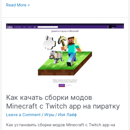
CS:GO:приложение
Read More »
не
отвечает.
Как качать сборки модов
Minecraft с Twitch app на пиратку
Leave a Comment
/
Игры
/
Изя Лайф
Как установить сборки модов Minecraft с Twitch app на