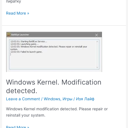
пиратку
Как
Read More »
качать
сборки
модов
Minecraft
с
Twitch
app
на
пиратку
Windows Kernel. Modification
detected.
Leave a Comment
/
Windows
,
Игры
/
Изя Лайф
Windows Kernel modification detected. Please repair or
reinstall your system.
Windows
Read More »