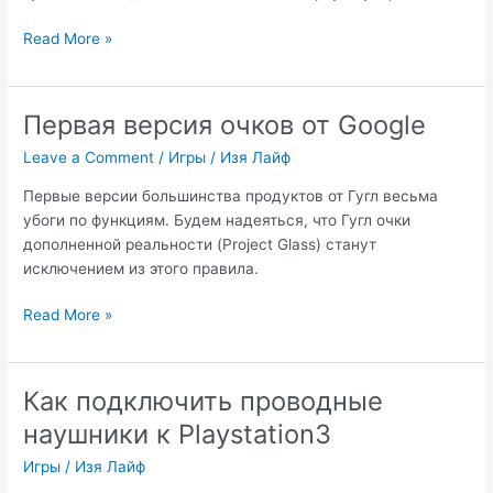
Силиконовые
Read More »
чехлы
для
геймпадов
Первая версия очков от Google
Leave a Comment
/
Игры
/
Изя Лайф
Первые версии большинства продуктов от Гугл весьма
убоги по функциям. Будем надеяться, что Гугл очки
дополненной реальности (Project Glass) станут
исключением из этого правила.
Первая
Read More »
версия
очков
от
Как подключить проводные
Google
наушники к Playstation3
Игры
/
Изя Лайф