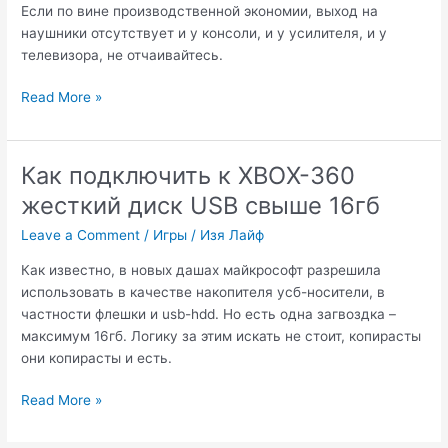
Если по вине производственной экономии, выход на
наушники отсутствует и у консоли, и у усилителя, и у
телевизора, не отчаивайтесь.
Как
Read More »
подключить
проводные
наушники
Как подключить к XBOX-360
к
жесткий диск USB свыше 16гб
Playstation3
Leave a Comment
/
Игры
/
Изя Лайф
Как известно, в новых дашах майкрософт разрешила
использовать в качестве накопителя усб-носители, в
частности флешки и usb-hdd. Но есть одна загвоздка –
максимум 16гб. Логику за этим искать не стоит, копирасты
они копирасты и есть.
Как
Read More »
подключить
к