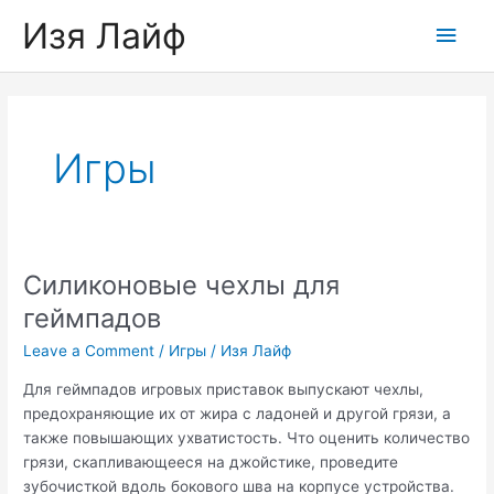
Skip
Изя Лайф
Main
to
content
Men
Игры
Силиконовые чехлы для
геймпадов
Leave a Comment
/
Игры
/
Изя Лайф
Для геймпадов игровых приставок выпускают чехлы,
предохраняющие их от жира с ладоней и другой грязи, а
также повышающих ухватистость. Что оценить количество
грязи, скапливающееся на джойстике, проведите
зубочисткой вдоль бокового шва на корпусе устройства.