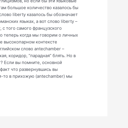
нглицизмов, но если бы эти языковые
 там большое количество казалось бы
лово liberty казалось бы обозначает
анских языках, а вот слово liberty –
, с того самого французского
что теперь когда мы говорим о личных
лее высокопарном контексте
 английском слово antechamber –
ая, коридор, “парадная” блять. Но в
т? Если вы помните, основной
 факт что развернувшись вы
и-то в прихожую (antechamber) мы