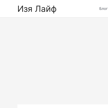
Skip
Изя Лайф
to
Блог
content