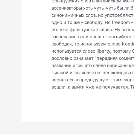
французских слов в английском языке
ассенизаторы хоть чуть-чуть бы ли 
синонимичных слов, но употребляются
одно и то же – свободу. Но freedom –
это уже французское слово. Ну вспо
завоевания так и пошло – английско 
свободах, то используем слово free
используется слово liberty, поэтому 
дословно означает “передняя комната
названии игры это слово написано ка
фишкой игры является неевклидова г
вернетесь в предыдущую – там скоре
вошли, а выйти уже не получается. 
Post