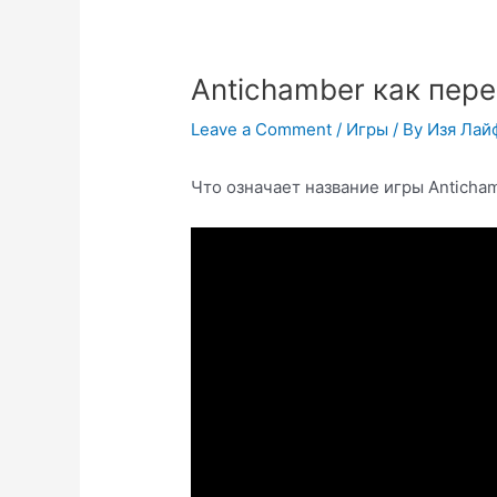
Antichamber как пер
Leave a Comment
/
Игры
/ By
Изя Лай
Что означает название игры Anticha