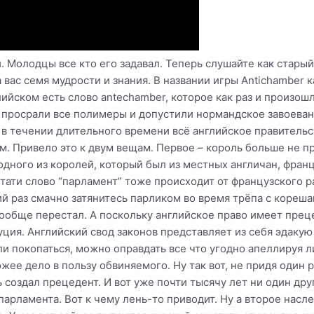
 Молодцы все кто его задавал. Теперь слушайте как стары
 вас семя мудрости и знания. В названии игры Antichamber 
ийском есть слово antechamber, которое как раз и произошл
 просрали все полимеры и допустили нормандское завоевани
 в течении длительного времени всё английское правительст
. Привело это к двум вещам. Первое – король больше не п
дного из королей, который был из местных англичан, францу
тати слово “парламент” тоже происходит от французского pa
й раз смачно затянитесь парликом во время трёпа с корешам
вообще перестал. А поскольку английское право имеет прец
уция. Английский свод законов представляет из себя эдакую
ли покопаться, можно оправдать все что угодно апеллируя л
жее дело в пользу обвиняемого. Ну так вот, не придя один 
 создал прецедент. И вот уже почти тысячу лет ни один дру
парламента. Вот к чему лень-то приводит. Ну а второе насл