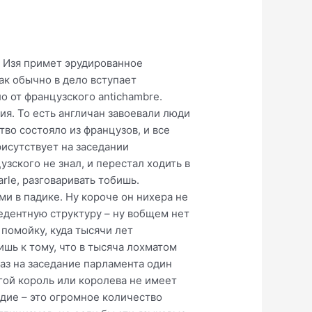
й Изя примет эрудированное
как обычно в дело вступает
о от французского antichambre.
я. То есть англичан завоевали люди
во состояло из французов, и все
рисутствует на заседании
зского не знал, и перестал ходить в
rle, разговаривать тобишь.
и в падике. Ну короче он нихера не
едентную структуру – ну вобщем нет
 помойку, куда тысячи лет
ишь к тому, что в тысяча лохматом
раз на заседание парламента один
гой король или королева не имеет
едие – это огромное количество