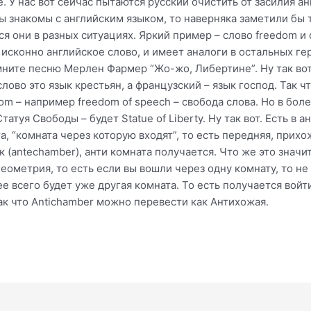
. У нас вот сейчас пытаются русский очистить от засилия а
бы знакомы с английским языком, то наверняка заметили бы
 они в разных ситуациях. Яркий пример – слово freedom и с
 исконно английское слово, и имеет аналоги в остальных герм
мните песню Мерлен Фармер “Жо-жо, Либертине”. Ну так вот
слово это язык крестьян, а французский – язык господ. Так 
dom – например freedom of speech – свобода слова. Но в бо
Статуя Свободы – будет Statue of Liberty. Ну так вот. Есть в
, “комната через которую входят”, то есть передняя, прихож
к (antechamber), анти комната получается. Что же это значи
еометрия, то есть если вы вошли через одну комнату, то не
е всего будет уже другая комната. То есть получается войт
Так что Antichamber можно перевести как Антихожая.