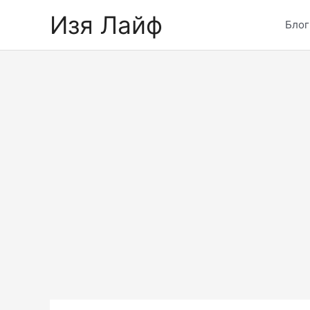
Skip
Изя Лайф
to
Блог
content