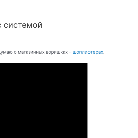
с системой
 думаю о магазинных воришках –
шоплифтерах
.