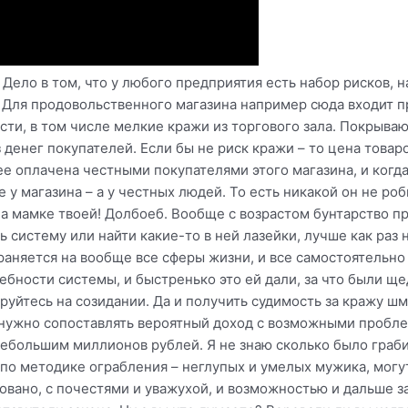
 Дело в том, что у любого предприятия есть набор рисков, 
. Для продовольственного магазина например сюда входит 
ти, в том числе мелкие кражи из торгового зала. Покрывают
 денег покупателей. Если бы не риск кражи – то цена товар
ее оплачена честными покупателями этого магазина, и когд
е у магазина – а у честных людей. То есть никакой он не ро
 а мамке твоей! Долбоеб. Вообще с возрастом бунтарство п
 систему или найти какие-то в ней лазейки, лучше как раз 
траняется на вообще все сферы жизни, и все самостоятельн
ребности системы, и быстренько это ей дали, за что были щ
уйтесь на созидании. Да и получить судимость за кражу шм
 нужно сопоставлять вероятный доход с возможными пробле
 небольшим миллионов рублей. Я не знаю сколько было граб
я по методике ограбления – неглупых и умелых мужика, мог
ровано, с почестями и уважухой, и возможностью и дальше з