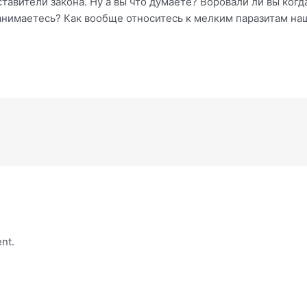
ставители закона. Ну а вы что думаете? Воровали ли вы ког
занимаетесь? Как вообще относитесь к мелким паразитам н
nt.