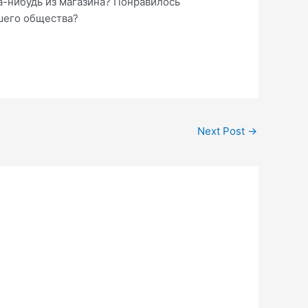
да-нибудь из магазина? Понравилось
ашего общества?
Next Post
→