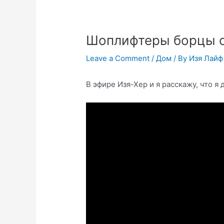
Шоплифтеры борцы 
Leave a Comment
/
Дом
/ By
Изя Лайф
В эфире Изя-Хер и я расскажу, что я