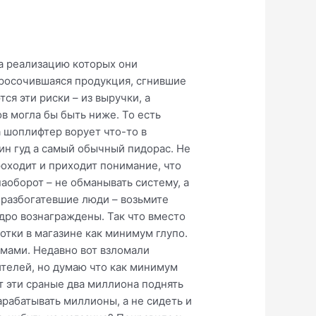
на реализацию которых они
просочившаяся продукция, сгнившие
ся эти риски – из выручки, а
ов могла бы быть ниже. То есть
а шоплифтер ворует что-то в
бин гуд а самый обычный пидорас. Не
роходит и приходит понимание, что
наоборот – не обманывать систему, а
о разбогатевшие люди – возьмите
едро вознаграждены. Так что вместо
отки в магазине как минимум глупо.
мами. Недавно вот взломали
ителей, но думаю что как минимум
ут эти сраные два миллиона поднять
арабатывать миллионы, а не сидеть и