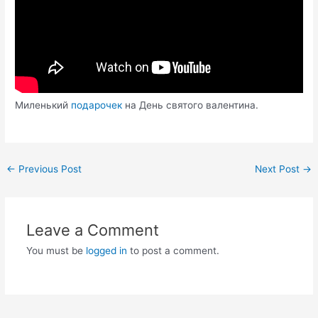
Миленький
подарочек
на День святого валентина.
Post
←
Previous Post
Next Post
→
navigation
Leave a Comment
You must be
logged in
to post a comment.