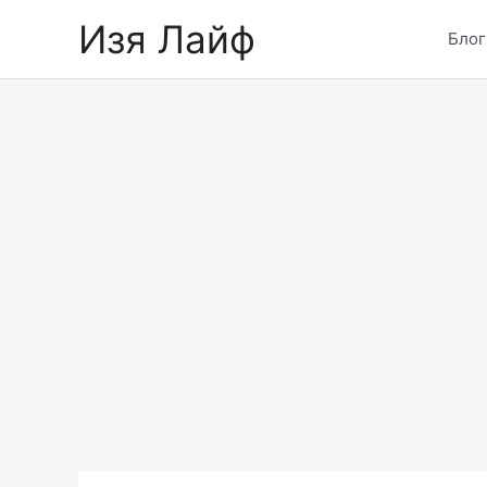
Skip
Изя Лайф
to
Блог
content