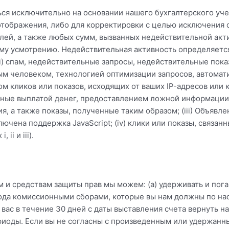
ся исключительно на основании нашего бухгалтерского уч
отображения, либо для корректировки с целью исключения 
лей, а также любых сумм, вызванных недействительной акт
му усмотрению. Недействительная активность определяется
(i) спам, недействительные запросы, недействительные пок
м человеком, технологией оптимизации запросов, автома
ом кликов или показов, исходящих от ваших IP-адресов или
ленные выплатой денег, предоставлением ложной информаци
я, а также показы, полученные таким образом; (iii) Объяв
лючена поддержка JavaScript; (iv) клики или показы, связ
ii и iii).
м и средствам защиты прав мы можем: (а) удерживать и по
рода комиссионными сборами, которые вы нам должны по н
т вас в течение 30 дней с даты выставления счета вернуть 
оды. Если вы не согласны с произведенным или удержанны