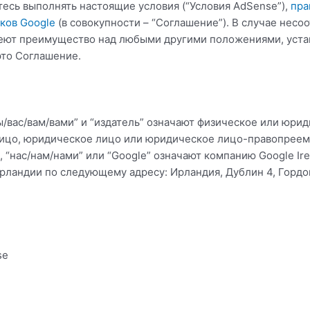
тесь выполнять настоящие условия (“Условия AdSense”),
пра
ков Google
(в совокупности – “Соглашение”). В случае несоо
меют преимущество над любыми другими положениями, уст
это Соглашение.
/вас/вам/вами” и “издатель” означают физическое или юрид
лицо, юридическое лицо или юридическое лицо-правопреемн
 “нас/нам/нами” или “Google” означают компанию Google Ire
рландии по следующему адресу: Ирландия, Дублин 4, Гордон
se