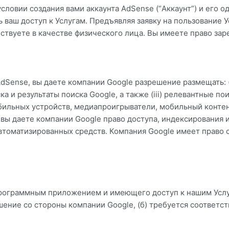
словии создания вами аккаунта AdSense (“Аккаунт”) и его 
 ваш доступ к Услугам. Предъявляя заявку на пользование У
йствуете в качестве физического лица. Вы имеете право зар
Sense, вы даете компании Google разрешение размещать: (
иска и результаты поиска Google, а также (iii) релевантные 
бильных устройств, медиапроигрыватели, мобильный контент
о, вы даете компании Google право доступа, индексирования
автоматизированных средств. Компания Google имеет право о
рограммным приложением и имеющего доступ к нашим Услуг
ение со стороны компании Google, (б) требуется соответст