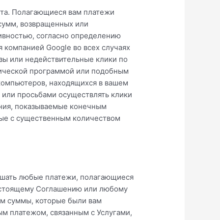
ета. Полагающиеся вам платежи
сумм, возвращенных или
ивностью, согласно определению
 компанией Google во всех случаях
азы или недействительные клики по
тической программой или подобным
 компьютеров, находящихся в вашем
и или просьбами осуществлять клики
ления, показываемые конечным
анные с существенным количеством
гашать любые платежи, полагающиеся
астоящему Соглашению или любому
нам суммы, которые были вам
м платежом, связанным с Услугами,