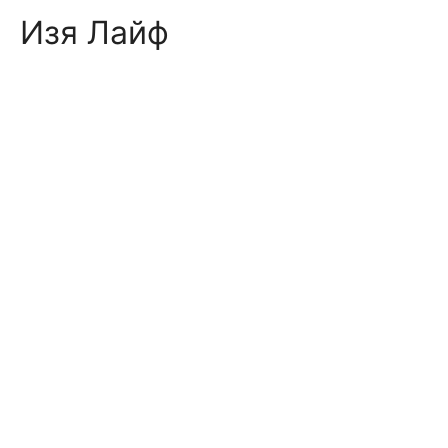
Skip
Изя Лайф
to
content