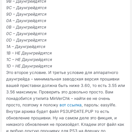
9B – Даунгрейдятся
9C – Даунгрейдятся
9D – Даунгрейдятся
0A – Даунгрейдятся
0B – Даунгрейдятся
0C – Даунгрейдятся
0D – Даунгрейдятся
1A – Даунгрейдятся
1B – НЕ Даунгрейдятся
1C – НЕ Даунгрейдятся
1D – НЕ Даунгрейдятся
Это второе условие. И третье условие для аппаратного
даунгрейда – минимальная заводская версия прошивки
вашей приставки должна быть ниже 3.60, то есть 3.55 или
3.56 максимум. Проверить это довольно просто. Вам
понадобится утилита MinVerChk – найти ее не очень
просто, поэтому я положу
вот ссылка
, пароль: easylife.
Внутри архива будет файл PS3UPDATE.PUP то есть
обновление прошивки. Ну на самом деле это фикция, и
никакого обновления не произойдет. Кладем этот файл как
и любую другую прошивку для PS3 на флешку по