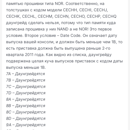
памятью прошивки типа NOR. Соответственно, на
толстушках с кодом модели CECHH, CECHI, CECHJ,
CECHK, CECHL, CECHM, CECHN, CECHO, CECHP, CECHQ
даунгрейд сделать нельзя, потому что тип памяти куда
записана прошивка у них NAND а не NOR! Это первое
условие. Второе условие – Date Code. Он означает дату
выпуска вашей консоли, и должен быть меньше чем 1B, то
есть приставка должна быть выпущена раньше 2-го
квартала 2011 года. Как видно из списка, даунгрейду
подвержена целая куча выпусков приставок с кодом даты
выпуска меньше 1B.
7A – Даунгрейдятся
7B – Даунгрейдятся
7C – Даунгрейдятся
7D – Даунгрейдятся
8A – Даунгрейдятся
8B – Даунгрейдятся
8C – Даунгрейдятся
8D – Даунгрейдятся
9A – Даунгрейдятся