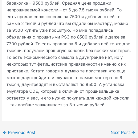
барахолке – 9500 рублей. Средняя цена продажи
непрошиваемой консоли – от 6 до 7.5 тысяч рублей. То
есть продав свою консоль за 7500 и добавив к ней те
самые 2 тысячи рублей что вы отдали бы мастеру, можно
за 9500 купить уже прошитую. Но мне попадались
объявления с прошитыми PS3 по 8500 рублей и даже за
7700 рублей. То есть продав за 6 и добавив всё те же две
тысячи, получаем прошитую консоль без всяких мастеров.
То есть экономического смысла в даунгрейде нет, но у
некоторых тут фетишистские привязанности именно к их
приставке. Кстати говоря я думаю те приставки что еще
можно даунгрейдить и скупают те самые мастера по 6
тысяч, даунгрейдят и выставляют по 9500. А установка
эмулятора ODE, который в отличии от прошивальщика
остается у вас, и его нужно покупать для каждой консоли
– так вообще зашкаливает за 3 тысячи рублей.
Post
←
Previous Post
Next Post
→
navigation