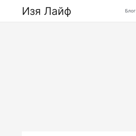
Skip
Изя Лайф
to
Блог
content