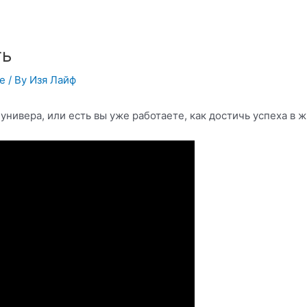
ть
ье
/ By
Изя Лайф
универа, или есть вы уже работаете, как достичь успеха в 