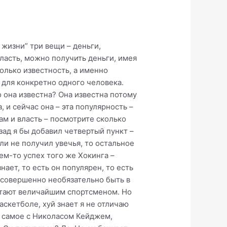
Поэтому сядьте и подумайте что же вы хотите делать. Потом залезьте на сайт иммиграционной службы какой-нибудь страны типа Австралии. Там из года в год публикуется какая рабочая сила и с какими специальностями нужна. Если одни и те же специальности публикуются из года в год – то значит на них стабильно высокий спрос. Впрочем, это не гарантирует что через пять лет когда вы доучитесь – спрос уже не будет удовлетворен. Дальше идете в ВУЗ. По большому счету, любой какой сможете осилить. Я очень скептически отношусь к качеству преподавания в вузах по той простой причине, что учат у нас люди которые сами ничего не добились – у них нет ни денег, ни популярности, ни власти. Ну чему может научить человек, который сам ничего не достиг в той специальности которую он преподает? Да наверное можно получить какую-то базу знаний для научной работы, но кому она нахуй нужна теоретика вся эта. Поэтому поступив в ВУЗ, сразу начинайте подыскивать себе работку. Многие серьезные организации охотно берут себе студентов, как правило бесплатно или на минималку. Не выебывайтесь, идите. Понятное дело что вас там заставят грести говно которое никто не хочет делать, но с другой стороны, ответственное что-то поручить зассат, так что вы не ссыти. Если вы со второго курса начнете работать, к концу института уже во-первых, обзаведетесь стажем, во-вторых примелькаетесь, в третьих, заведете хоть какие-то знакомства. И вполне можете сразу после ВУЗа пойти в эту контору работать. Это даст вам конкурентное преимущество перед теми кто все 5 лет хуи пинал да в дотку ебал. Они после института придут грести говно за копейки, причем вы и станете их начальником. Так что решите для себя – что вам важнее, угар “студенческой жизни” или обеспеченная старость. Да, вы становитесь винтиком системы. Ну и хуй? Да, вас по сути покупают для выполнения чужой мечты. И что? Если на свою мечту у вас ни амбиций, ни мозгов не хватает? Ну покупают и чо? уж поверьте, меня не раз увольняли, и я по нескольку месяцев не мог найти работу – гораздо хуже когда НЕ покупают. И если уж хотите что-то свое – то не ведитесь на идиотские советы уволиться бросить все и отдаться любимому делу. Успе