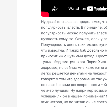
Ну давайте сначала определимся, что мы считаем успехом. Я вкладываю в понятие “состоялся по жизни” три вещи – деньги, популярность, власть. В принципе, обладая чем-то одним, легко получить остальные два. Имея власть, можно получить деньги, имея популярность можно получить власть и так далее. В популярность я вкладываю не только и не столько известность, а именно нужность кому-то. Скажем, если у вас есть любящий партнер – то вы уже популярны, пусть даже для конкретно одного человека. Популярность опять таки можно купить. Скажите мне, чем известна Пэрис Хилтон кроме того что она известна? Она известна потому что известна. И таких баб довольно много. В большинстве случаев, их популярность тупо куплена, и сейчас она – эта популярность – приносит им ощутимый доход. Просто потому что они популярны. А где деньги и популярность, там и власть – посмотрите сколько тупых пёзд смотрят в рот Пэрис Хилтон и всё делают как она рекомендует. Еще несколько лет назад я бы добавил четвертый пункт – здоровье, но сейчас мне кажется его действительно можно купить. Если ты не родился уродом или не получил увечья, то остальное легко решается деньгами на лекарства, операции, здоровый образ жизни и так далее. Да и в общем-то успех того же Хокинга – говорит о том что здоровье не так уж важно. Он авторитет в определенных кругах, весь мир его знает, то есть он популярен, то есть по нашей с вами договоренности – Хокинг успешен. Самое забавное, что для достижения успеха совершенно необязательно быть в чем-то лучшим. Ну например возьмем Майка Тайсона. Все его знают как спортсмена, многие считают величайшим спортсменом. Но успешен ли он в нашем понимании? Майк Тайсон банкрот. Он может быть лучший в боксе или в баскетболе, хуй знает я не отличаю этих негров, но по жизни он не состоялся, опять таки в рамках нашей с вами терминологии. Тоже самое с Николасом Кейджем, который на самом деле Коппола, что немного намекает как именно он стал знаменитым актером. Он популярен? Да. Но он банкрот. Опять таки не ложится в нашу парадигму. То есть Тайсон и Кейдж одни из лучших в своем деле, но все равно провальны. И наоборот – автор карикатур про Дилберта. Вы наверняка их видели. Что, лучший художник? Нет. Лучший юмор? Вряд ли. Но сочетание этих посредственных качеств дало ему ошеломительный успех, и его карикатуры печатаются вот уже лет 30. Тоже самое на YouTube – что, Smosh лучшие комедианты, AVGN лучший лецклейщик обзорщик, +100500 лучший ведущий или Jeanna Marbles самая тупая пизда? Да нет же, самодеятельность сплошная, граничащая с бездарностью. Однако их популярность помогла им достичь финансового успеха, и даже дало некоторую власть, несмотря на то что они далеко не лучшие. Собственно, большинство людей которые выиграли миллионы в лотерею – очень быстро все спустили и вернулись обратно к нищенскому существованию. То есть они получили деньги, но не добились ни популярности, ни власти. Можно ли их считать успешными? Если я задам вопрос кого вы считаете успешными людьми, то скорее