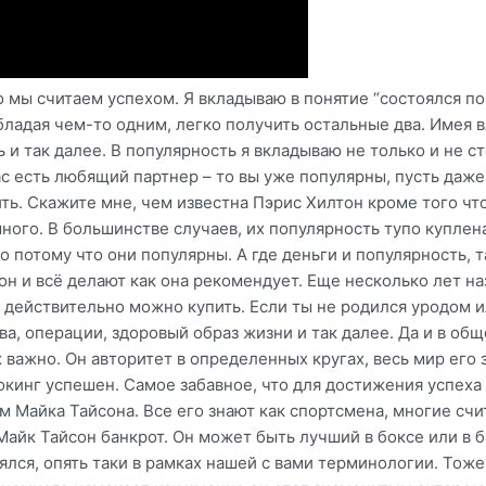
 всего первое что придет вам на ум – это ITшники задроты типа Билла Гейтса, Стива Джобса, Цукерберга и так далее. И конечно же вспомните, что все они бросили универ. И типа добились успеха. Ну во-первых, начнем с того что успеха они добились на чистом поле. Рынок только-только зарождался, и им в каком-то смысле да, повезло. Пока рынок был свежий и активно рос, то места хватала всем. Однако очень быстро рынок насытился, и началась жесткая конкуренция. Где сейчас yahoo, где Myspace, где rambler, где одноклассники? Остался один Google да Facebook, между которыми идет ожесточенная борьба. И тут копи в судах ломают уже совсем не недоучки Цукерберг и Джобс, а профессионалы с университетскими дипломами. Да, я не спорю что образование построено для штамповки одинаковых, взаимозаменяемых винтиков – можно одного уволить, другого нанять, качество не изменится. Да, образование учит думать по шаблону. Да, образование заставляет стать частью системы. Но это всё создает проблему только для амбициозных гениев типа Джобса и иже с ним. Образование системы может помешать только если вы собрались бороться с этой самой системой. На это способны единицы, и тут действительно порог успеха не более 1-5% как в общем-то в любом рисковом деле. А есть другой подход. Не бороться с системой, а работать вместе с ней. И плоды такой работы могут быть очень и очень вкусными. Возьмите любых политиков или крупных чиновников, бизнесменов, крупных ученых. Они что борются с системой? Нет! Они работают для нее, и взамен щедро ей вознаграждаются – тут вам и власть, и известность если пожелаете, ну и самое главное конечно материальное благополучие. Уверенность в завтрашнем дне если хотите. Так что не стоит ровняться на задротов-айтишников в шлёпанцах и свитерах, компании которых вдруг стали публичными многомиллиардными корпорациями. Во-первых, не вдруг – они усердно работали, просто вы этого не видите. Во-вторых, как только говно стало реальным – они тут же наняли себе дорогостоящих управленцев. А вы знаете что именно вы хотите? Я вот например еще пока не знаю, чего же я хочу добиться от жизни, чтобы считать себя успешным. Ну перво-наперво это конечно завести детей. Я действительно считаю важным передать гены в будущее, это такой вот способ увековечиться что ли. Дети это очень важно, если нет детей – то все остальные успехи теряют смысл. Второе – это наверное максимально продлить активную жизнь. Не хочу быть дряхлым стариком, поэтому планирую серьезно инвестировать в те самые процедуры, позволяющие укреплять здоровье о которых я говорил в начале. Тут еще важно не потерять интерес, чтобы гореть внутри. Нет ничего ужаснее безделья, от него устаешь больше всего. Ну и третье что уже понятно – я хочу уехать из этого говно климата. С детства хочу жить рядом с морем и пальмами, и ненавижу снег и зиму. Для всего этого нужны деньги понятное дело. И хотя я считаю что смысл жизни – это и есть сама жизнь, прожить жизнь, дать потомство, и получать удовольствия – это и есть смысл. Но всё равно все это общие слова, с конкретными действиями я не определился еще. Ну а чего хотите вы? Вот если завтра вас не нужно будет думать о деньгах, что вы будете делать? Ну понятно что первым делом купите дом-спорткар-яхту и так далее, раздадите долги, поможете родственникам, пуститесь во все тяжкие может быть. Скажем за год, вы вкусите все что хотели попробовать. Что вы будете делать дальше вы знаете? Чем вы будете заниматься, если отпадет необходимость выживать? Я вот сто пудов уверен, что большинство вернется к сериальчикам и видеоигрушкам для дебилов. И в этом найдут счастье. Так что вам мешает сейчас-то уже смотреть сериальчики и играть в игрушечки? Сдайте квартиру, уедьте на дачу и играйте там хоть до смерти. Именно эта мысль и меня посещает – в принципе, если сдать-продать то что есть, я уже могу спокойно уехать в какую-нидь нищую теплую страну и нормально там жить. Но что-то останавливает. Видимо это не та самая цель, к которой я внутренне хочу придти. А Билл Гейтс например почти все свое состояние пожертвовал на благотворительность, и теперь носится по жопам мира типа Африки с Индией, делает детям прививки и пытается решить проблемы продовольствия для голодающих. Вот вам и корпорация зла. Что же делать вам? К сожалению, я не могу посоветовать вам какую-то конкретную профессию на которую пойти учиться по нескольким причинам. Во-первых, я ж не знаю чего вы хотите, я например ненавижу математику, и никогда не пойду на работу где нужно целыми днями писать формулы в Excel. Во-вторых, мы делаем слишком длительный прогноз на будущее. Время ускоряется, я уже говорил об этом, а здесь вы хотите значит сделать прогноз на 5-6 лет вперед пока вы закончите праститут, и еще года 2-3 пока вы отработаете по полученной специальности чтобы хоть что-то из себя в ней представлять. Итого мы делаем прогноз почти на 10 лет вперед – это самоубийство. 