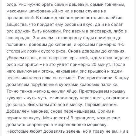
риса. Рис нужно брать самый дешевый, самый говняный,
максимум шлифованный но ни в коем случае не
пропаренный. В самом дешевом рисе остались клейкие
вещества, что придает ему рисовый вкус, да и на салат
рис должен быть комками. Рис варим в рисоварке, либо в
сковородке. Заливаем в сковородку воды примерно до
половины, доводим до кипения, и бросаем примерно 4-5
столовых ложки сухого риса. Снова доводим до кипения,
убираем огонь, и не накрывая крышкой, ждем пока вода из
риса испарится – на это уйдет примерно 20 минут. После
чего выключаем огонь, накрываем рис крышкой и ждем
несколько часов пока он остынет. Рис приготовили. К нему
добавляем порубленные кубиками крабовые палочки.
Точно также мелко шинкуем яйцо. Приоткрываем крышку
кукурузы чуть-чуть, сливаем воду через щель, открываем
до конца. Высыпаем это все в миску. Перемешиваем.
Добавляем майонез, снова перемешиваем. Солим и
перчим по вкусу. Можно есть! В принципе, можно еще
добавить сваренную в микроволновке морковку.
Некоторые любят добавлять зелень, но я траву не ем. Ни в