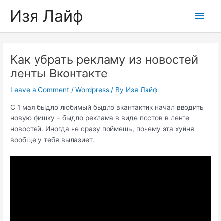
Skip
Изя Лайф
Main
to
content
Men
Как убрать рекламу из новостей
ленты Вконтакте
Leave a Comment
/
Wordpress
/ By
Изя Лайф
С 1 мая быдло любимый быдло вкантактик начал вводить
новую фишку – быдло реклама в виде постов в ленте
новостей. Иногда не сразу поймешь, почему эта хуйня
вообще у тебя вылазиет.