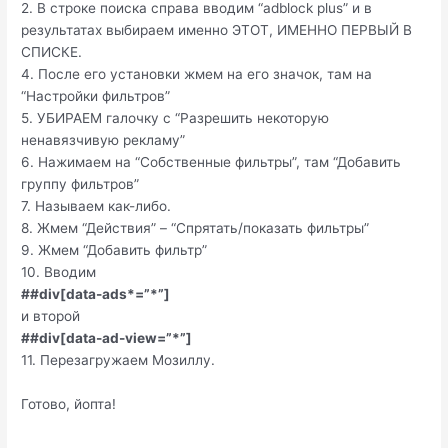
2. В строке поиска справа вводим “adblock plus” и в
результатах выбираем именно ЭТОТ, ИМЕННО ПЕРВЫЙ В
СПИСКЕ.
4. После его установки жмем на его значок, там на
“Настройки фильтров”
5. УБИРАЕМ галочку с “Разрешить некоторую
ненавязчивую рекламу”
6. Нажимаем на “Собственные фильтры”, там “Добавить
группу фильтров”
7. Называем как-либо.
8. Жмем “Действия” – “Спрятать/показать фильтры”
9. Жмем “Добавить фильтр”
10. Вводим
##div[data-ads*=”*”]
и второй
##div[data-ad-view=”*”]
11. Перезагружаем Мозиллу.
Готово, йопта!