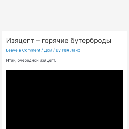
Изяцепт – горячие бутерброды
Leave a Comment
/
Дом
/ By
Изя Лайф
Итак, очередной изяцепт.