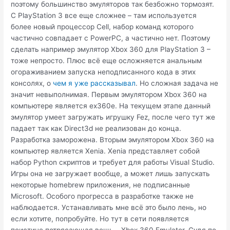
поэтому большинство эмуляторов так безбожно тормозят.
С PlayStation 3 все еще сложнее – там используется
более новый процессор Cell, набор команд которого
частично совпадает с PowerPC, а частично нет. Поэтому
сделать например эмулятор Xbox 360 для PlayStation 3 –
тоже непросто. Плюс всё еще осложняется анальным
огораживанием запуска неподписанного кода в этих
консолях, о
чем я уже рассказывал
. Но сложная задача не
значит невыполнимая. Первым эмулятором Xbox 360 на
компьютере является ex360e. На текущем этапе данный
эмулятор умеет загружать игрушку Fez, после чего тут же
падает так как Direct3d не реализован до конца.
Разработка заморожена. Вторым эмулятором Xbox 360 на
компьютер является Xenia. Xenia представляет собой
набор Python скриптов и требует для работы Visual Studio.
Игры она не загружает вообще, а может лишь запускать
некоторые homebrew приложения, не подписанные
Microsoft. Особого прогресса в разработке также не
наблюдается. Устанавливать мне всё это было лень, но
если хотите, попробуйте. Но тут в сети появляется