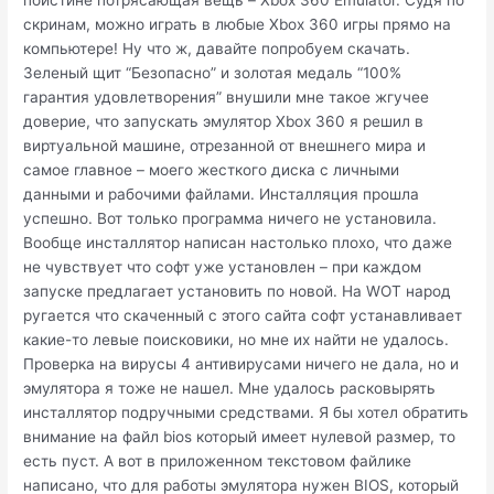
поистине потрясающая вещь – Xbox 360 Emulator. Судя по
скринам, можно играть в любые Xbox 360 игры прямо на
компьютере! Ну что ж, давайте попробуем скачать.
Зеленый щит “Безопасно” и золотая медаль “100%
гарантия удовлетворения” внушили мне такое жгучее
доверие, что запускать эмулятор Xbox 360 я решил в
виртуальной машине, отрезанной от внешнего мира и
самое главное – моего жесткого диска с личными
данными и рабочими файлами. Инсталляция прошла
успешно. Вот только программа ничего не установила.
Вообще инсталлятор написан настолько плохо, что даже
не чувствует что софт уже установлен – при каждом
запуске предлагает установить по новой. На WOT народ
ругается что скаченный с этого сайта софт устанавливает
какие-то левые поисковики, но мне их найти не удалось.
Проверка на вирусы 4 антивирусами ничего не дала, но и
эмулятора я тоже не нашел. Мне удалось расковырять
инсталлятор подручными средствами. Я бы хотел обратить
внимание на файл bios который имеет нулевой размер, то
есть пуст. А вот в приложенном текстовом файлике
написано, что для работы эмулятора нужен BIOS, который