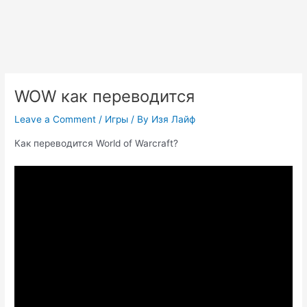
WOW как переводится
Leave a Comment
/
Игры
/ By
Изя Лайф
Как переводится World of Warcraft?