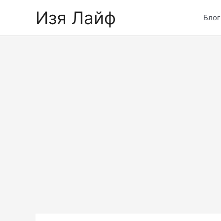
Skip
Изя Лайф
to
Блог
content