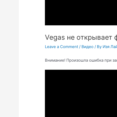
Vegas не открывает 
Leave a Comment
/
Видео
/ By
Изя Ла
Внимание! Произошла ошибка при за