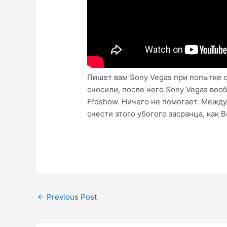
Пишет вам Sony Vegas при попытке от
сносили, после чего Sony Vegas воо
Ffdshow. Ничего не помогает. Между 
снести этого убогого засранца, как 
Post
←
Previous Post
navigation