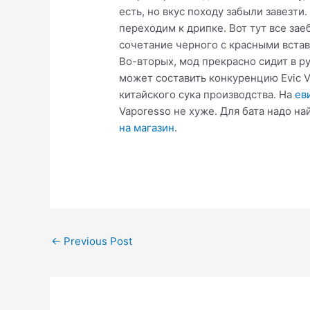
есть, но вкус походу забыли завезти
переходим к дрипке. Вот тут все за
сочетание черного с красными встав
Во-вторых, мод прекрасно сидит в р
может составить конкуренцию Evic V
китайского сука производства. На
ев
Vaporesso не хуже. Для бата надо н
на магазин
.
Post
←
Previous Post
navigation