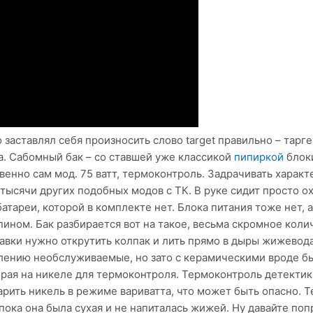
 заставлял себя произносить слово target правильно – таргет
а. Сабомный бак – со ставшей уже классикой
пипиркой
блок
твенно сам мод. 75 ватт, термоконтроль. Задрачивать харак
 в тысячи других подобных модов с ТК. В руке сидит просто 
батареи, которой в комплекте нет. Блока питания тоже нет, 
ином. Бак разбирается вот на такое, весьма скромное колич
авки нужно открутить колпак и лить прямо в дыры жижевода.
лению необслуживаемые, но зато с керамическими вроде бы
орая на никеле для термоконтроля. Термоконтроль детектик
арить никель в режиме вариватта, что может быть опасно. Т
 пока она была сухая и не напиталась жижей. Ну давайте по