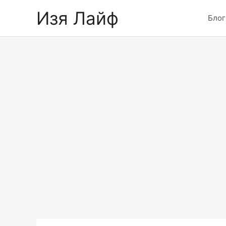
Skip
Изя Лайф
to
Блог
content