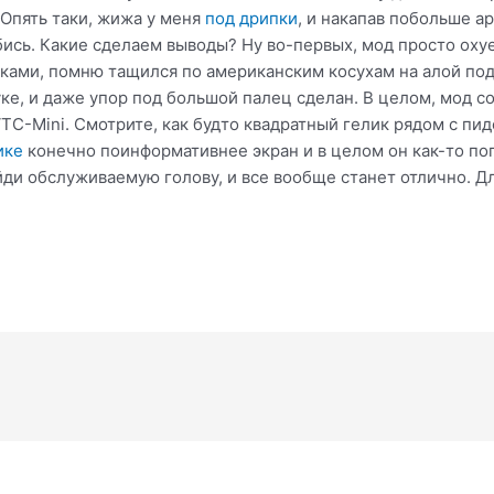
. Опять таки, жижа у меня
под дрипки
, и накапав побольше а
ебись. Какие сделаем выводы? Ну во-первых, мод просто оху
ками, помню тащился по американским косухам на алой подк
уке, и даже упор под большой палец сделан. В целом, мод с
TC-Mini. Смотрите, как будто квадратный гелик рядом с пид
ике
конечно поинформативнее экран и в целом он как-то по
айди обслуживаемую голову, и все вообще станет отлично.