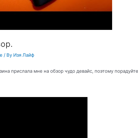
зор.
ье
/ By
Изя Лайф
зина прислала мне на обзор чудо девайс, поэтому порадуйт