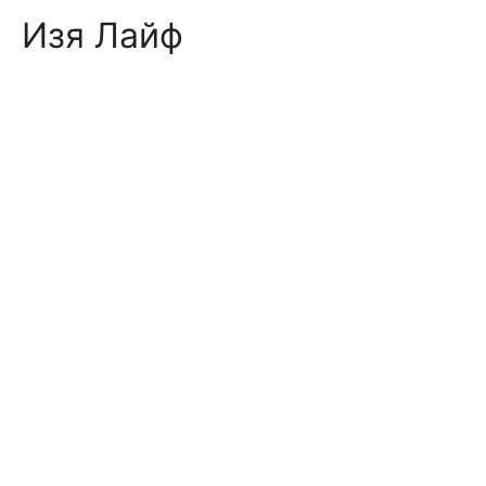
Skip
Изя Лайф
to
content