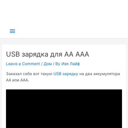
Main
Menu
USB зарядка для AA AAA
Leave a Comment
/
Дом
/ By
Изя Лайф
Заказал с
ебе вот такую
USB зарядку
на два аккумулятора
AA или AAA.