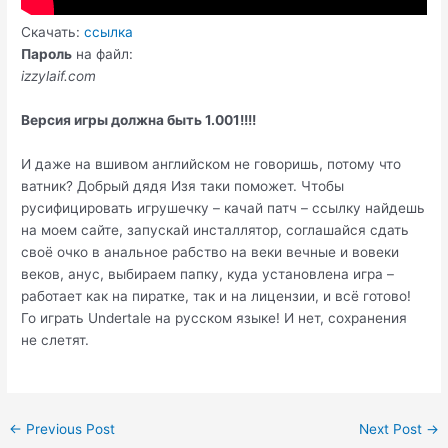
Скачать:
ссылка
Пароль
на файл:
izzylaif.com
Версия игры должна быть 1.001!!!!
И даже на вшивом английском не говоришь, потому что
ватник? Добрый дядя Изя таки поможет. Чтобы
русифицировать игрушечку – качай патч – ссылку найдешь
на моем сайте, запускай инсталлятор, соглашайся сдать
своё очко в анальное рабство на веки вечные и вовеки
веков, анус, выбираем папку, куда установлена игра –
работает как на пиратке, так и на лицензии, и всё готово!
Го играть Undertale на русском языке! И нет, сохранения
не слетят.
Post
←
Previous Post
Next Post
→
navigation