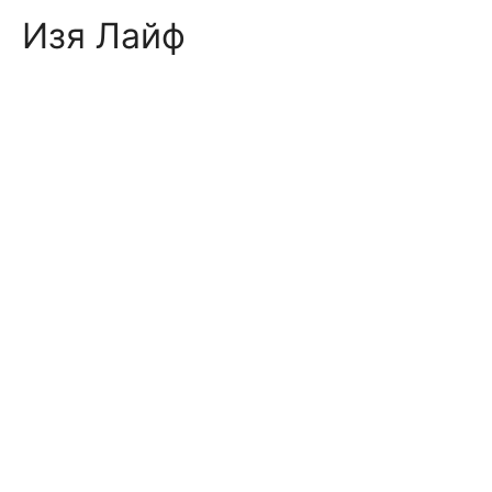
Skip
Изя Лайф
to
content