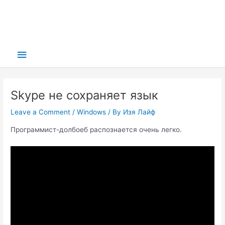
Main
Menu
Skype не сохраняет язык
Leave a Comment
/
Windows
/ By
Изя Лайф
Программист-долбоеб распознается очень легко.