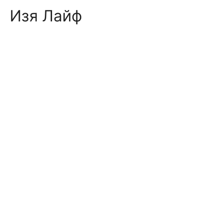
Skip
Изя Лайф
to
content