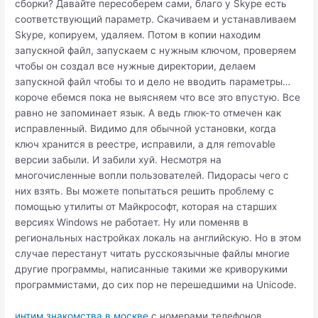
сборки? Давайте пересоберем сами, благо у Skype есть
соответствующий параметр. Скачиваем и устанавливаем
Skype, копируем, удаляем. Потом в копии находим
запускной файл, запускаем с нужным ключом, проверяем
чтобы он создал все нужные директории, делаем
запускной файл чтобы то и дело не вводить параметры…
короче ебемся пока не выясняем что все это впустую. Все
равно не запоминает язык. А ведь глюк-то отмечен как
исправленный. Видимо для обычной установки, когда
ключ хранится в реестре, исправили, а для removable
версии забыли. И забили хуй. Несмотря на
многочисленные вопли пользователей. Пидорасы чего с
них взять. Вы можете попытаться решить проблему с
помощью утилиты от Майкрософт, которая на старших
версиях Windows не работает. Ну или поменяв в
региональных настройках локаль на английскую. Но в этом
случае перестанут читать русскоязычные файлы многие
другие программы, написанные такими же криворукими
программистами, до сих пор не перешедшими на Unicode.
интим знакомства в москве
с номерами телефонов.