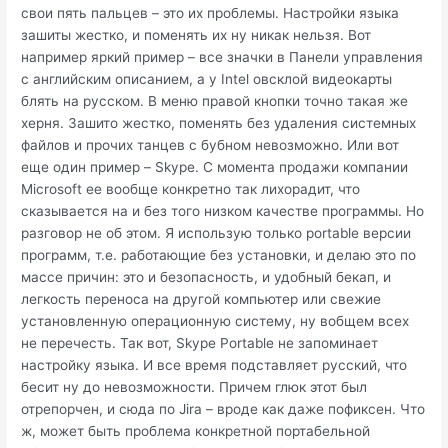
свои пять пальцев – это их проблемы. Настройки языка
зашиты жестко, и поменять их ну никак нельзя. Вот
например яркий пример – все значки в Панели управления
с английским описанием, а у Intel овсклой видеокарты
блять на русском. В меню правой кнопки точно такая же
херня. Зашито жестко, поменять без удаления системных
файлов и прочих танцев с бубном невозможно. Или вот
еще один пример – Skype. С момента продажи компании
Microsoft ее вообще конкретно так лихорадит, что
сказывается на и без того низком качестве программы. Но
разговор не об этом. Я использую только portable версии
программ, т.е. работающие без установки, и делаю это по
массе причин: это и безопасность, и удобный бекап, и
легкость переноса на другой компьютер или свежие
установленную операционную систему, ну вобщем всех
не перечесть. Так вот, Skype Portable не запоминает
настройку языка. И все время подставляет русский, что
бесит ну до невозможности. Причем глюк этот был
отрепорчен, и сюда по Jira – вроде как даже пофиксен. Что
ж, может быть проблема конкретной портабельной