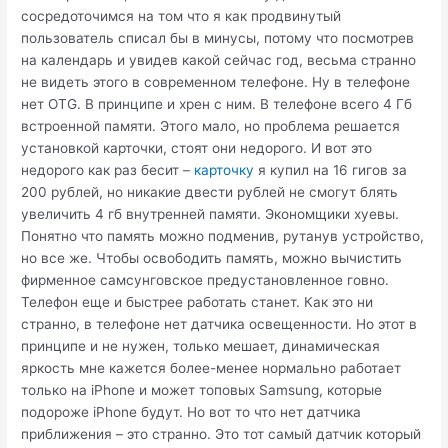
сосредоточимся на том что я как продвинутый
пользователь списал бы в минусы, потому что посмотрев
на календарь и увидев какой сейчас год, весьма странно
не видеть этого в современном телефоне. Ну в телефоне
нет OTG. В принципе и хрен с ним. В телефоне всего 4 Гб
встроенной памяти. Этого мало, но проблема решается
установкой карточки, стоят они недорого. И вот это
недорого как раз бесит –
карточку
я купил на 16 гигов за
200 рублей, но никакие двести рублей не смогут блять
увеличить 4 гб внутренней памяти. Экономщики хуевы.
Понятно что память можно подменив, рутанув устройство,
но все же. Чтобы освободить память, можно вычистить
фирменное самсунговское предустановленное говно.
Телефон еще и быстрее работать станет. Как это ни
странно, в телефоне нет датчика освещенности. Но этот в
принципе и не нужен, только мешает, динамическая
яркость мне кажется более-менее нормально работает
только на iPhone и может топовых Samsung, которые
подороже iPhone будут. Но вот то что нет датчика
приближения – это странно. Это тот самый датчик который