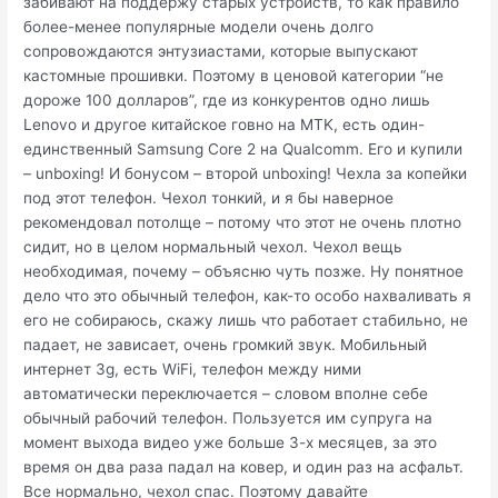
забивают на поддержу старых устройств, то как правило
более-менее популярные модели очень долго
сопровождаются энтузиастами, которые выпускают
кастомные прошивки. Поэтому в ценовой категории “не
дороже 100 долларов”, где из конкурентов одно лишь
Lenovo и другое китайское говно на MTK, есть один-
единственный Samsung Core 2 на Qualcomm. Его и купили
– unboxing! И бонусом – второй unboxing! Чехла за копейки
под этот телефон. Чехол тонкий, и я бы наверное
рекомендовал потолще – потому что этот не очень плотно
сидит, но в целом нормальный чехол. Чехол вещь
необходимая, почему – объясню чуть позже. Ну понятное
дело что это обычный телефон, как-то особо нахваливать я
его не собираюсь, скажу лишь что работает стабильно, не
падает, не зависает, очень громкий звук. Мобильный
интернет 3g, есть WiFi, телефон между ними
автоматически переключается – словом вполне себе
обычный рабочий телефон. Пользуется им супруга на
момент выхода видео уже больше 3-х месяцев, за это
время он два раза падал на ковер, и один раз на асфальт.
Все нормально, чехол спас. Поэтому давайте