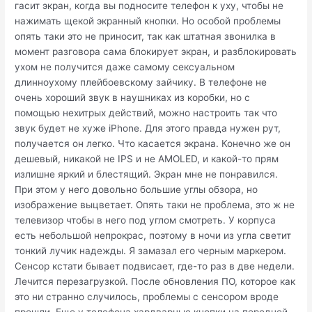
гасит экран, когда вы подносите телефон к уху, чтобы не
нажимать щекой экранный кнопки. Но особой проблемы
опять таки это не приносит, так как штатная звонилка в
момент разговора сама блокирует экран, и разблокировать
ухом не получится даже самому сексуальном
длинноухому плейбоевскому зайчику. В телефоне не
очень хороший звук в наушниках из коробки, но с
помощью нехитрых действий, можно настроить так что
звук будет не хуже iPhone. Для этого правда нужен рут,
получается он легко. Что касается экрана. Конечно же он
дешевый, никакой не IPS и не AMOLED, и какой-то прям
излишне яркий и блестящий. Экран мне не понравился.
При этом у него довольно большие углы обзора, но
изображение выцветает. Опять таки не проблема, это ж не
телевизор чтобы в него под углом смотреть. У корпуса
есть небольшой непрокрас, поэтому в ночи из угла светит
тонкий лучик надежды. Я замазал его черным маркером.
Сенсор кстати бывает подвисает, где-то раз в две недели.
Лечится перезагрузкой. После обновления ПО, которое как
это ни странно случилось, проблемы с сенсором вроде
прошли. Еще у телефона хардварные кнопки на передней