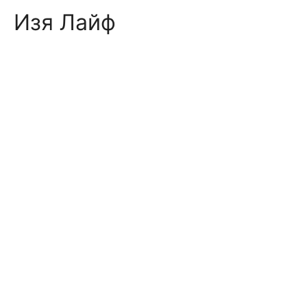
Skip
Изя Лайф
to
content