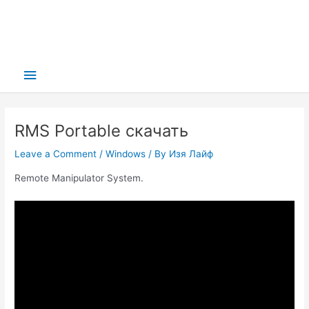
Main
Menu
RMS Portable скачать
Leave a Comment
/
Windows
/ By
Изя Лайф
Remote Manipulator System.