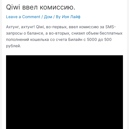
Qiwi ввел комиссию.
Leave a Comment
/
Дом
/ By
Изя Лайф
Ахтунг, ахтунг! Qiwi, во-первых, ввел комиссию за SMS-
запросы о балансе, а во-вторых, снизил объем бесплатных
пополнений кошелька со счета Билайн с 5000 до 500
рублей.