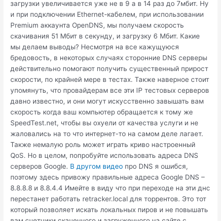
загрузки увеличивается уже не в 9 а в 14 раз до 7мбит. Ну
и при подключении Ethernet-кабелем, при использовании
Premium аккаунта OpenDNS, мы получаем скорость
скачивания 51 Мбит в секунду, и загрузку 6 Мбит. Какие
мы делаем выводы? Несмотря на все кажущуюся
бредовость, в некоторых случаях сторонние DNS серверы
действительно помогают получить существенный прирост
скорости, по крайней мере в тестах. Также наверное стоит
упомянуть, что провайдерам все эти IP тестовых серверов
давно известно, и они могут искусственно завышать вам
скорость когда ваш компьютер обращается к тому же
SpeedTest.net, чтобы вы охуели от качества услуги и не
жаловались на то что интернет-то на самом деле лагает.
Также немалую роль может играть криво настроенный
QoS. Но в целом, попробуйте использовать адреса DNS
серверов Google.
В другом видео
про DNS я ошибся,
поэтому здесь привожу правильные адреса Google DNS –
8.8.8.8 и 8.8.4.4 Имейте в виду что при переходе на эти днс
перестанет работать retracker.local для торрентов. Это тот
который позволяет искать локальных пиров и не повышать
вам счетчики скаченного и загруженного на сайте с