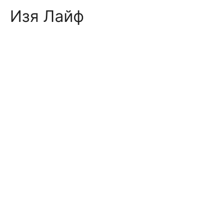
Skip
Изя Лайф
to
content