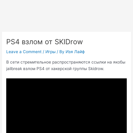
PS4 взлом от SKIDrow
Leave a Comment
/
Игры
/ By
Изя Лайф
В сети стремительное распространяются ссылки на якобы
jailbreak взлом PS4 от хакерской группы Skidrow.