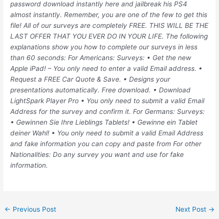
password download instantly here and jailbreak his PS4
almost instantly. Remember, you are one of the few to get this
file! All of our surveys are completely FREE. THIS WILL BE THE
LAST OFFER THAT YOU EVER DO IN YOUR LIFE. The following
explanations show you how to complete our surveys in less
than 60 seconds: For Americans: Surveys: • Get the new
Apple iPad! – You only need to enter a valid Email address. •
Request a FREE Car Quote & Save. • Designs your
presentations automatically. Free download. • Download
LightSpark Player Pro • You only need to submit a valid Email
Address for the survey and confirm it. For Germans: Surveys:
• Gewinnen Sie Ihre Lieblings Tablets! • Gewinne ein Tablet
deiner Wahl! • You only need to submit a valid Email Address
and fake information you can copy and paste from For other
Nationalities: Do any survey you want and use for fake
information.
Post
←
Previous Post
Next Post
→
navigation