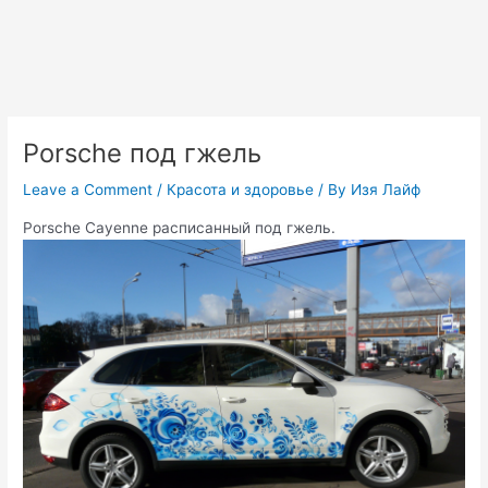
Porsche под гжель
Leave a Comment
/
Красота и здоровье
/ By
Изя Лайф
Porsche Cayenne расписанный под гжель.