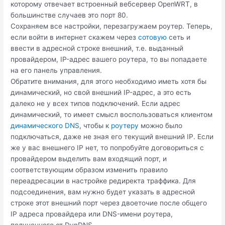
которому отвечает встроенный вебсервер OpenWRT, в
большинстве случаев это порт 80.
Сохраняем все настройки, перезагружаем роутер. Теперь,
если войти в интернет скажем через
сотовую
сеть и
ввести в адресной строке внешний, т.е. выданный
провайдером, IP-адрес вашего роутера, то вы попадаете
на его панель управления.
Обратите внимания, для этого необходимо иметь хотя бы
динамический, но свой внешний IP-адрес, а это есть
далеко не у всех типов подключений. Если адрес
динамический, то имеет смысл воспользоваться клиентом
динамического DNS
, чтобы к
роутеру
можно было
подключаться, даже не зная его текущий внешний IP. Если
же у вас внешнего IP нет, то попробуйте договориться с
провайдером выделить вам входящий порт, и
соответствующим образом изменить правило
переадресации в настройке редиректа траффика. Для
подсоединения, вам нужно будет указать в адресной
строке этот внешний порт через двоеточие после общего
IP адреса провайдера или DNS-имени роутера,