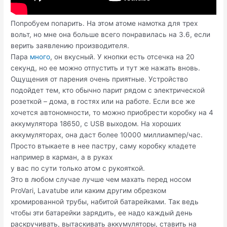
Попробуем попарить. На этом атоме намотка для трех
вольт, но мне она больше всего понравилась на 3.6, если
верить заявлению производителя.
Пара
много
, он вкусный. У кнопки есть отсечка на 20
секунд, но ее можно отпустить и тут же нажать вновь.
Ощущения от парения очень приятные. Устройство
подойдет тем, кто обычно парит рядом с электрической
розеткой – дома, в гостях или на работе. Если все же
хочется автономности, то можно приобрести коробку на 4
аккумулятора 18650, с USB выходом. На хороших
аккумуляторах, она даст более 10000 миллиампер/час.
Просто втыкаете в нее пастру, саму коробку кладете
например в карман, а в руках
у вас по сути только атом с рукояткой.
Это в любом случае лучше чем махать перед носом
ProVari, Lavatube или каким другим обрезком
хромированной трубы, набитой батарейками. Так ведь
чтобы эти батарейки зарядить, ее надо каждый день
раскручивать, вытаскивать аккумуляторы, ставить на