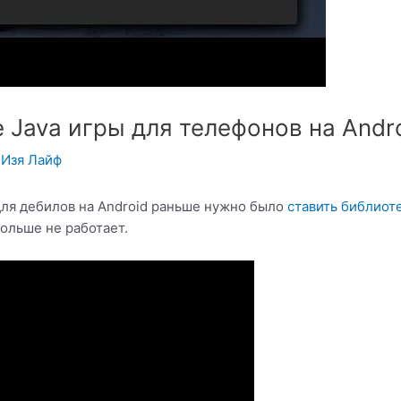
 Java игры для телефонов на Andro
y
Изя Лайф
для дебилов на Android раньше нужно было
ставить библиот
ольше не работает.