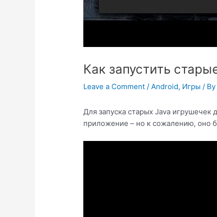
Как запустить старые
Leave a Comment
/
Android
,
Игры
/ B
Для запуска старых Java игрушечек 
приложение – но к сожалению, оно б