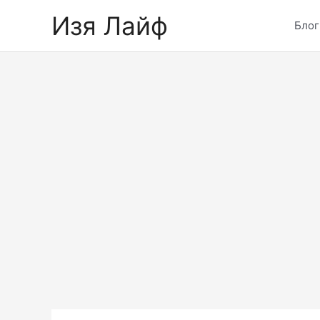
Skip
Изя Лайф
to
Блог
content