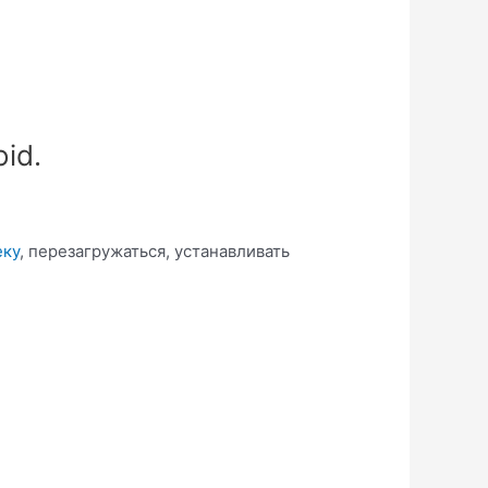
id.
еку
, перезагружаться, устанавливать