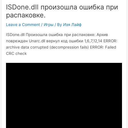
ISDone.dll произошла ошибка при
распаковке.
Leave a Comment
/
Игры
/ By
Изя Лайф
ISDone.dll Произошла ошибка при распаковке: Архив
поврежден Unarc.dll вернул код ошибки 1,6,7,12,14 ERROR:
archive data corrupted (decompression fails) ERROR: Failed
CRC check