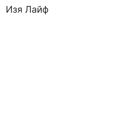
Skip
Изя Лайф
to
content