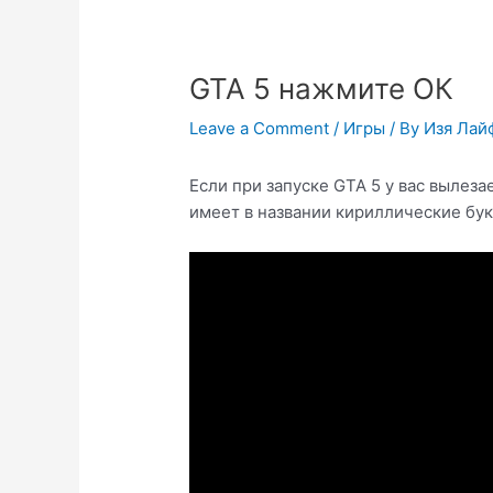
GTA 5 нажмите ОК
Leave a Comment
/
Игры
/ By
Изя Лай
Если при запуске GTA 5 у вас вылеза
имеет в названии кириллические бук