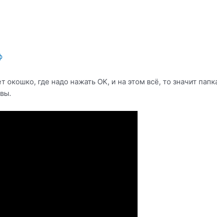
ф
ет окошко, где надо нажать OK, и на этом всё, то значит па
вы.