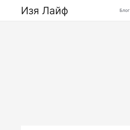
Skip
Изя Лайф
to
Блог
content