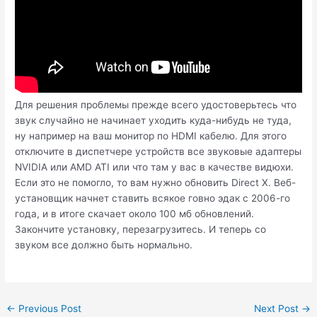
Для решения проблемы прежде всего удостоверьтесь что
звук случайно не начинает уходить куда-нибудь не туда,
ну например на ваш монитор по HDMI кабелю. Для этого
отключите в диспетчере устройств все звуковые адаптеры
NVIDIA или AMD ATI или что там у вас в качестве видюхи.
Если это не помогло, то вам нужно обновить Direct X. Веб-
установщик начнет ставить всякое говно эдак с 2006-го
года, и в итоге скачает около 100 мб обновлений.
Закончите установку, перезагрузитесь. И теперь со
звуком все должно быть нормально.
Post
←
Previous Post
Next Post
→