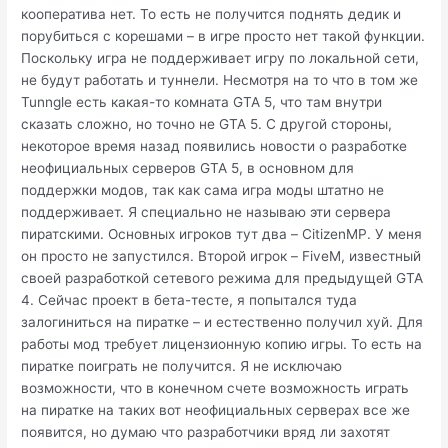
кооператива нет. То есть не получится поднять дедик и
порубиться с корешами – в игре просто нет такой функции.
Поскольку игра не поддерживает игру по локальной сети,
не будут работать и туннели. Несмотря на то что в том же
Tunngle есть какая-то комната GTA 5, что там внутри
сказать сложно, но точно не GTA 5. С другой стороны,
некоторое время назад появились новости о разработке
неофициальных серверов GTA 5, в основном для
поддержки модов, так как сама игра моды штатно не
поддерживает. Я специально не называю эти сервера
пиратскими. Основных игроков тут два – CitizenMP. У меня
он просто не запустился. Второй игрок – FiveM, известный
своей разработкой сетевого режима для предыдущей GTA
4. Сейчас проект в бета-тесте, я попытался туда
залогиниться на пиратке – и естественно получил хуй. Для
работы мод требует лицензионную копию игры. То есть на
пиратке поиграть не получится. Я не исключаю
возможности, что в конечном счете возможность играть
на пиратке на таких вот неофициальных серверах все же
появится, но думаю что разработчики вряд ли захотят