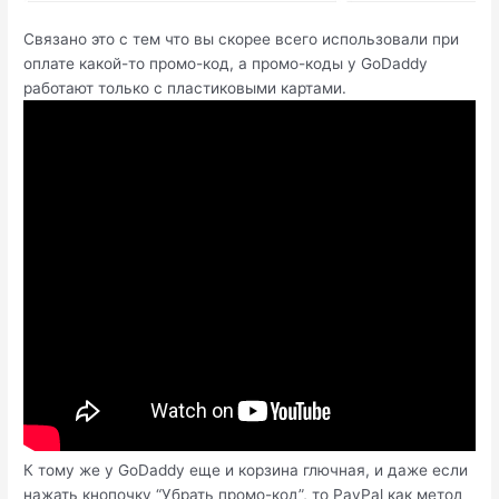
Связано это с тем что вы скорее всего использовали при
оплате какой-то промо-код, а промо-коды у GoDaddy
работают только с пластиковыми картами.
К тому же у GoDaddy еще и корзина глючная, и даже если
нажать кнопочку “Убрать промо-код”, то PayPal как метод