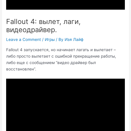
Fallout 4: вылет, лаги,
видеодрайвер.
Leave a Comment
/
Игры
/ By
Изя Лайф
Fallout 4 запускается, но начинает лагать и вылетает –
либо просто вылетает с ошибкой прекращение работы,
либо еще с сообщением “видео драйвер был
восстановлен”.