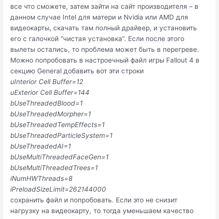
все что сможете, затем зайти на сайт производителя – в
данном случае Intel для матери и Nvidia или AMD для
видеокарты, скачать там полный драйвер, и установить
его с галочкой “чистая установка”. Если после этого
вылеты остались, то проблема может быть в перегреве.
Можно попробовать в настроечный файл игры Fallout 4 в
секцию General добавить вот эти строки
uInterior Cell Buffer=12
uExterior Cell Buffer=144
bUseThreadedBlood=1
bUseThreadedMorpher=1
bUseThreadedTempEffects=1
bUseThreadedParticleSystem=1
bUseThreadedAI=1
bUseMultiThreadedFaceGen=1
bUseMultiThreadedTrees=1
iNumHWThreads=8
iPreloadSizeLimit=262144000
сохранить файл и попробовать. Если это не снизит
нагрузку на видеокарту, то тогда уменьшаем качество