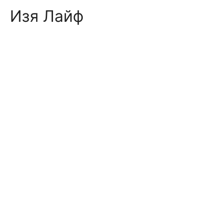
Skip
Изя Лайф
to
content