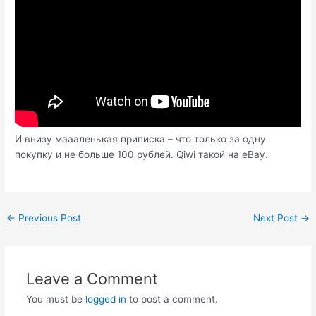
И внизу маааленькая приписка – что только за одну
покупку и не больше 100 рублей. Qiwi такой на eBay.
Post
←
Previous Post
Next Post
→
navigation
Leave a Comment
You must be
logged in
to post a comment.