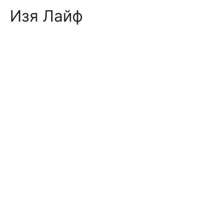
Skip
Изя Лайф
to
content