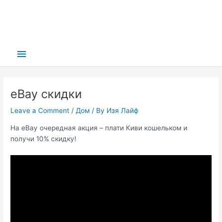
Main
Menu
eBay скидки
Leave a Comment
/
Дом
/ By
Изя Лайф
На eBay очередная акция – плати Киви кошельком и
получи 10% скидку!