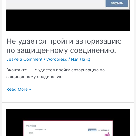
Не удается пройти авторизацию
по защищенному соединению.
Leave a Comment
/
Wordpress
/
Изя Лайф
Вконтакте – Не удается пройти авторизацию по
защищенному соединению.
Не
Read More »
удается
пройти
авторизацию
по
защищенному
соединению.