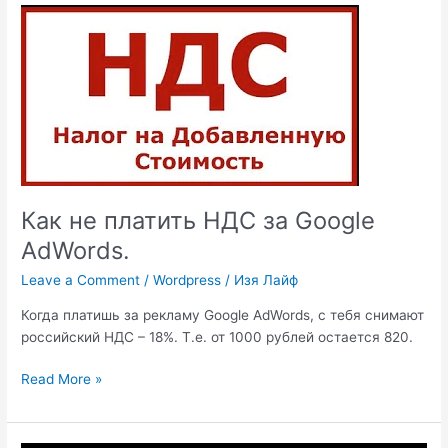
поддержкой
ВКонтакте?
Как не платить НДС за Google
AdWords.
Leave a Comment
/
Wordpress
/
Изя Лайф
Когда платишь за рекламу Google AdWords, с тебя снимают
российский НДС – 18%. Т.е. от 1000 рублей остается 820.
Как
Read More »
не
платить
НДС