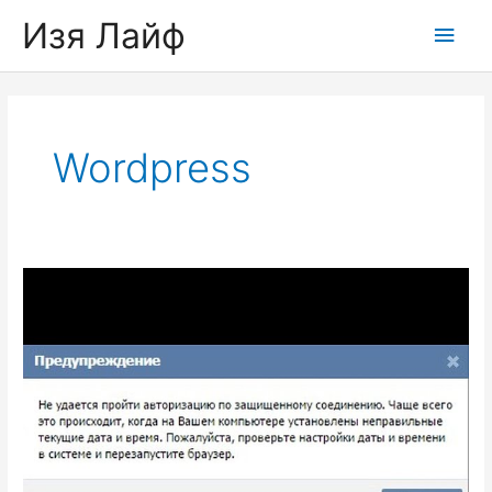
Skip
Изя Лайф
Main
to
content
Men
Wordpress