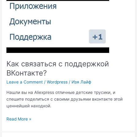
на
ВК?
Как связаться с поддержкой
ВКонтакте?
Leave a Comment
/
Wordpress
/
Изя Лайф
Нашли вы на Aliexpress отличные детские трусики, и
спешите поделиться с своими друзьями вконтакте этой
ценнейшей находкой.
Как
Read More »
связаться
с