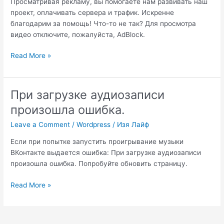
Просматривая рекламу, вы помогаете нам развивать наш
проект, оплачивать сервера и трафик. Искренне
благодарим за помощь! Что-то не так? Для просмотра
видео отключите, пожалуйста, AdBlock.
Отключите
Read More »
AdBlock,
не
открывает
При загрузке аудиозаписи
видео
произошла ошибка.
сайт
как
Leave a Comment
/
Wordpress
/
Изя Лайф
убрать?
Если при попытке запустить проигрывание музыки
ВКонтакте выдается ошибка: При загрузке аудиозаписи
произошла ошибка. Попробуйте обновить страницу.
При
Read More »
загрузке
аудиозаписи
произошла