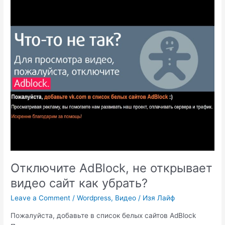
за
Google
AdWords.
Отключите AdBlock, не открывает
видео сайт как убрать?
Leave a Comment
/
Wordpress
,
Видео
/
Изя Лайф
Пожалуйста, добавьте в список белых сайтов AdBlock