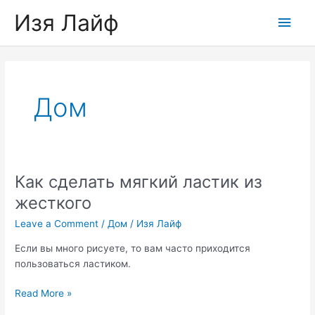
Skip
Изя Лайф
Main
to
content
Men
Дом
Как сделать мягкий ластик из
жесткого
Leave a Comment
/
Дом
/
Изя Лайф
Если вы много рисуете, то вам часто приходится
пользоваться ластиком.
Как
Read More »
сделать