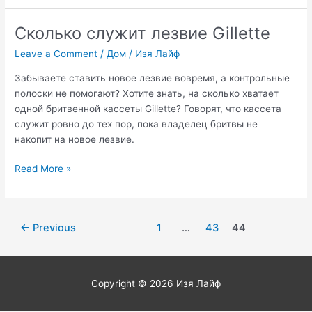
мягкий
ластик
Сколько служит лезвие Gillette
из
Leave a Comment
/
Дом
/
Изя Лайф
жесткого
Забываете ставить новое лезвие вовремя, а контрольные
полоски не помогают? Хотите знать, на сколько хватает
одной бритвенной кассеты Gillette? Говорят, что кассета
служит ровно до тех пор, пока владелец бритвы не
накопит на новое лезвие.
Сколько
Read More »
служит
лезвие
Gillette
Post
←
Previous
1
…
43
44
pagination
Copyright © 2026
Изя Лайф