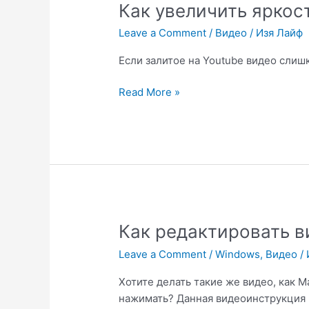
Как увеличить яркос
Leave a Comment
/
Видео
/
Изя Лайф
Если залитое на Youtube видео слишк
Как
Read More »
увеличить
яркость
вашего
видео
на
Youtube
Как редактировать в
Leave a Comment
/
Windows
,
Видео
/
Хотите делать такие же видео, как М
нажимать? Данная видеоинструкция 