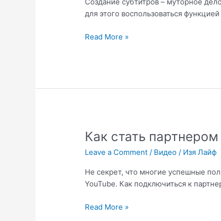
Создание субтитров – муторное дело
для этого воспользоваться функцией
Как
Read More »
проставить
тайм-
код
автоматически
Как стать партнером 
Leave a Comment
/
Видео
/
Изя Лайф
Не секрет, что многие успешные пол
YouTube. Как подключиться к партн
Как
Read More »
стать