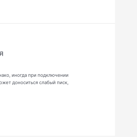
я
днако, иногда при подключении
ожет доноситься слабый писк,