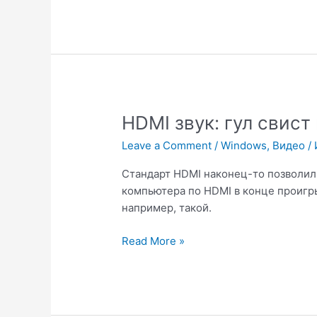
партнером
YouTube
и
получать
деньги
за
видео
HDMI звук: гул свис
Leave a Comment
/
Windows
,
Видео
/
Стандарт HDMI наконец-то позволил 
компьютера по HDMI в конце проигры
например, такой.
HDMI
Read More »
звук:
гул
свист
шум