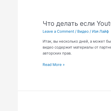
писк
в
конце
воспроизведения
Что делать если You
Leave a Comment
/
Видео
/
Изя Лайф
Итак, вы несколько дней, а может бы
видео содержит материалы от партне
авторских прав.
Что
Read More »
делать
если
Youtube
заблокировал
видео