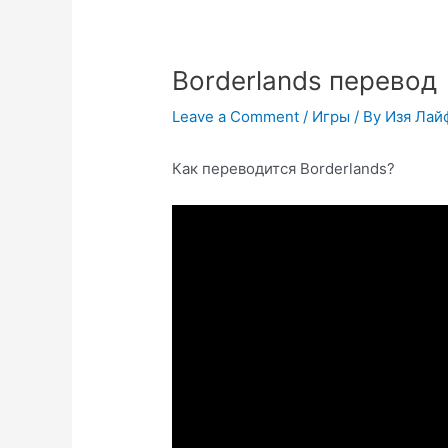
Borderlands перевод
Leave a Comment
/
Игры
/ By
Изя Лай
Как переводится Borderlands?